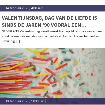
14 februari 2025, 4:31 uur
|
VALENTIJNSDAG, DAG VAN DE LIEFDE IS
SINDS DE JAREN '90 VOORAL EEN
COMMERCIEEL SUCCES
NEDERLAND - Valentijnsdag wordt wereldwijd op 14 februari gevierd en
staat bekend als een dag van romantiek en liefde. Hoewel het niet zo
uitbundig [...]
13 februari 2025, 11:33 uur
|