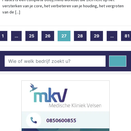
UUR EN OM 11.00 UUR IN BERGEN, DE
versterken van je core, het verbeteren van je houding, het vergroten
BERKELEY
van de [...]
1
...
25
26
27
(current)
28
29
...
81