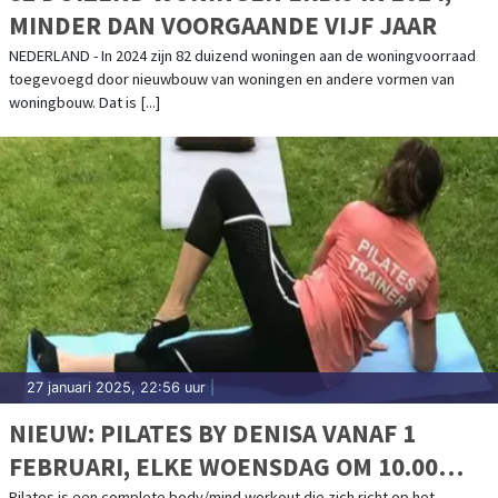
MINDER DAN VOORGAANDE VIJF JAAR
NEDERLAND - In 2024 zijn 82 duizend woningen aan de woningvoorraad
toegevoegd door nieuwbouw van woningen en andere vormen van
woningbouw. Dat is [...]
27 januari 2025, 22:56 uur
|
NIEUW: PILATES BY DENISA VANAF 1
FEBRUARI, ELKE WOENSDAG OM 10.00
Pilates is een complete body/mind workout die zich richt op het