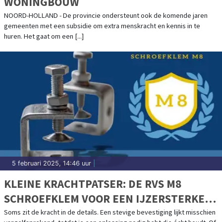
WONINGBOUW
NOORD-HOLLAND - De provincie ondersteunt ook de komende jaren
gemeenten met een subsidie om extra menskracht en kennis in te
huren. Het gaat om een [...]
5 februari 2025, 14:46 uur
|
KLEINE KRACHTPATSER: DE RVS M8
SCHROEFKLEM VOOR EEN IJZERSTERKE
VERBINDING
Soms zit de kracht in de details. Een stevige bevestiging lijkt misschien