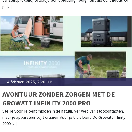
vanzelfsprekend, totdat je een oplossing nodig hebt die écht houdt. Of
je [...]
4 februari 2025, 7:20 uur
|
AVONTUUR ZONDER ZORGEN MET DE
GROWATT INFINITY 2000 PRO
Stel je voor: je bent midden in de natuur, ver weg van stopcontacten,
maar je apparatuur blijft draaien alsof je thuis bent. De Growatt Infinity
2000 [...]