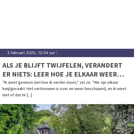
3 februari 2025, 12:04 uur
|
ALS JE BLIJFT TWIJFELEN, VERANDERT
ER NIETS: LEER HOE JE ELKAAR WEER
KUNT VERTROUWEN EN BEGRIJPEN
"Ik weet gewoon niet hoe ik verder moet," zei ze. "We zijn elkaar
kwijtgeraakt. Het vertrouwen is over en weer beschaamd, en ik weet
niet of dat te [...]