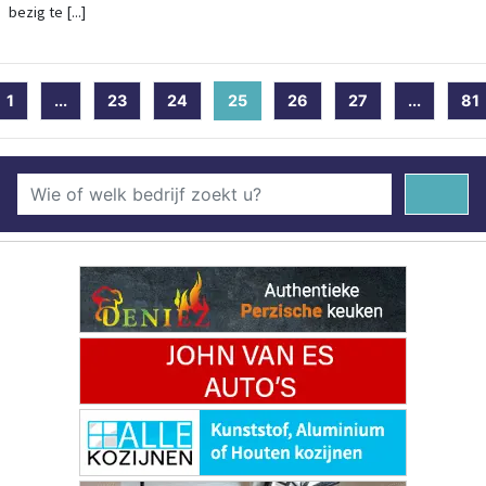
bezig te [...]
1
...
23
24
25
(current)
26
27
...
81