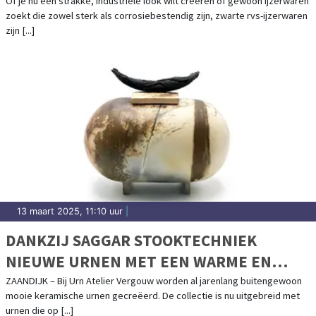
Of je nu een strakke, industriële look wilt creëren of gewoon ijzerwaren
zoekt die zowel sterk als corrosiebestendig zijn, zwarte rvs-ijzerwaren
zijn [...]
13 maart 2025, 11:10 uur
|
DANKZIJ SAGGAR STOOKTECHNIEK
NIEUWE URNEN MET EEN WARME EN
NATUURLIJKE UITSTRALING
ZAANDIJK – Bij Urn Atelier Vergouw worden al jarenlang buitengewoon
mooie keramische urnen gecreëerd. De collectie is nu uitgebreid met
urnen die op [...]