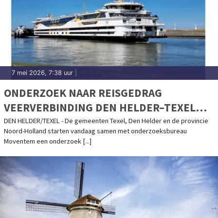
7 mei 2026, 7:38 uur
|
ONDERZOEK NAAR REISGEDRAG
VEERVERBINDING DEN HELDER–TEXEL
VAN START
DEN HELDER/TEXEL - De gemeenten Texel, Den Helder en de provincie
Noord-Holland starten vandaag samen met onderzoeksbureau
Moventem een onderzoek [...]