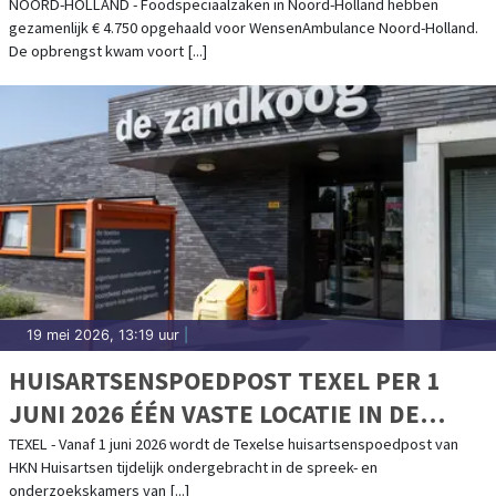
STICHTING WENSENAMBULANCE NOORD-
NOORD-HOLLAND - Foodspeciaalzaken in Noord-Holland hebben
gezamenlijk € 4.750 opgehaald voor WensenAmbulance Noord-Holland.
HOLLAND MET STROOPWAFELACTIE
De opbrengst kwam voort [...]
19 mei 2026, 13:19 uur
|
HUISARTSENSPOEDPOST TEXEL PER 1
JUNI 2026 ÉÉN VASTE LOCATIE IN DE
ZANDKOOG
TEXEL - Vanaf 1 juni 2026 wordt de Texelse huisartsenspoedpost van
HKN Huisartsen tijdelijk ondergebracht in de spreek- en
onderzoekskamers van [...]