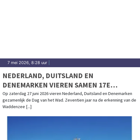
7 mei 2026, 8:28 uur
|
NEDERLAND, DUITSLAND EN
DENEMARKEN VIEREN SAMEN 17E
VERJAARDAG UNESCO WERELDERFGOED
Op zaterdag 27 juni 2026 vieren Nederland, Duitsland en Denemarken
gezamenlijk de Dag van het Wad. Zeventien jaar na de erkenning van de
WADDENZEE
Waddenzee [...]