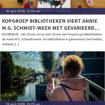
30 april 2026, 15:03 uur
|
KOPGROEP BIBLIOTHEKEN VIERT ANNIE
M.G. SCHMIDT-WEEK MET GEVARIEERD
ACTIVITEITENPROGRAMMA
NOORDKOP - Van 20 mei tot en met 30 mei viert KopGroep Bibliotheken
de Annie M.G. Schmidt-week. De bibliotheken in gemeenten Den Helder,
Hollands [...]
28 april 2026, 15:25 uur
|