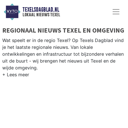
TEXELSDAGBLAD.NL
lokaal nieuws texel
REGIONAAL NIEUWS TEXEL EN OMGEVING
Wat speelt er in de regio Texel? Op Texels Dagblad vind
je het laatste regionale nieuws. Van lokale
ontwikkelingen en infrastructuur tot bijzondere verhalen
uit de buurt - wij brengen het nieuws uit Texel en de
wijde omgeving.
REGIONIEUWS TEXEL
Naast Texel volgen wij ook het nieuws uit Den Helder,
Schagen en Hollands Kroon als oeververbinding in de
Kop van Noord-Holland.