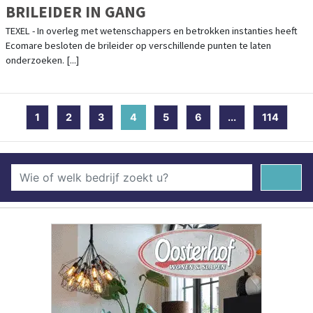
BRILEIDER IN GANG
TEXEL - In overleg met wetenschappers en betrokken instanties heeft
Ecomare besloten de brileider op verschillende punten te laten
onderzoeken. [...]
1
2
3
4
(current)
5
6
...
114