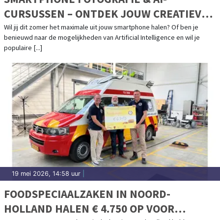
CURSUSSEN – ONTDEK JOUW CREATIEVE
POTENTIEEL!
Wil jij dit zomer het maximale uit jouw smartphone halen? Of ben je
benieuwd naar de mogelijkheden van Artificial Intelligence en wil je
populaire [...]
19 mei 2026, 14:58 uur
|
FOODSPECIAALZAKEN IN NOORD-
HOLLAND HALEN € 4.750 OP VOOR