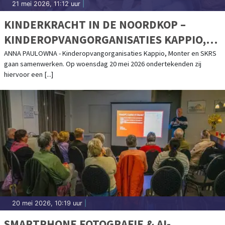
21 mei 2026, 11:12 uur
|
KINDERKRACHT IN DE NOORDKOP –
KINDEROPVANGORGANISATIES KAPPIO,
MONTER EN SKRS SLUITEN
ANNA PAULOWNA - Kinderopvangorganisaties Kappio, Monter en SKRS
gaan samenwerken. Op woensdag 20 mei 2026 ondertekenden zij
INTENTIEOVEREENKOMST
hiervoor een [...]
20 mei 2026, 10:19 uur
|
SMARTPHONE FOTOGRAFIE & AI-