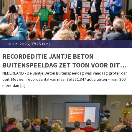
10 juni 2026, 17:25 uur
|
RECORDEDITIE JANTJE BETON
BUITENSPEELDAG ZET TOON VOOR DIT
SPEELJAAR
NEDERLAND - De Jantje Beton Buitenspeeldag was vandaag groter dan
ooit. Met een recordaantal van maar liefst 1.347 activiteiten – ruim 300
meer dan [...]