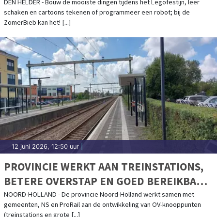
KINDEREN TIJDENS DE ZOMERVAKANTIE
DEN HELDER - Bouw de mooiste dingen tijdens het Legofestijn, leer
schaken en cartoons tekenen of programmeer een robot; bij de
ZomerBieb kan het! [...]
12 juni 2026, 12:50 uur
|
PROVINCIE WERKT AAN TREINSTATIONS,
BETERE OVERSTAP EN GOED BEREIKBARE
WONINGEN
NOORD-HOLLAND - De provincie Noord-Holland werkt samen met
gemeenten, NS en ProRail aan de ontwikkeling van OV-knooppunten
(treinstations en grote [...]