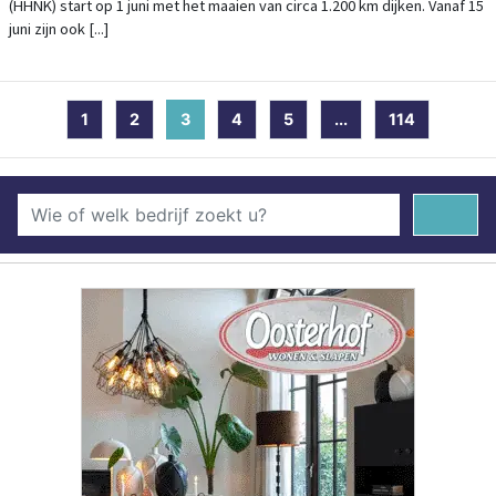
(HHNK) start op 1 juni met het maaien van circa 1.200 km dijken. Vanaf 15
juni zijn ook [...]
1
2
3
(current)
4
5
...
114