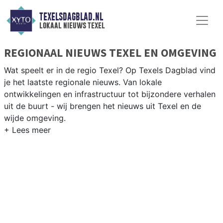
TEXELSDAGBLAD.NL
lokaal nieuws texel
REGIONAAL NIEUWS TEXEL EN OMGEVING
Wat speelt er in de regio Texel? Op Texels Dagblad vind
je het laatste regionale nieuws. Van lokale
ontwikkelingen en infrastructuur tot bijzondere verhalen
uit de buurt - wij brengen het nieuws uit Texel en de
wijde omgeving.
REGIONIEUWS TEXEL
Naast Texel volgen wij ook het nieuws uit Den Helder,
Schagen en Hollands Kroon als oeververbinding in de
Kop van Noord-Holland.