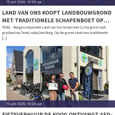
15 juni 2026, 10:59 uur
|
LAND VAN ONS KOOPT LANDBOUWGROND
MET TRADITIONELE SCHAPENBOET OP
TEXEL
TEXEL - Burgercoöperatie Land van Ons koopt een 3,2 ha groot stuk
grasland op Texel, nabij Den Burg. Op de grond staat een traditionele
[...]
15 juni 2026, 10:08 uur
|
FIETSVERHUUR DE KOOG ONTVANGT AED-