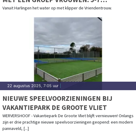
SEPTEMBER 2025
Vanuit Harlingen het water op met klipper de Vriendentrouw.
22 augustus 2025, 7:05 uur
|
NIEUWE SPEELVOORZIENINGEN BIJ
VAKANTIEPARK DE GROOTE VLIET
WERVERSHOOF - Vakantiepark De Groote Vliet blijft vernieuwen! Onlangs
zijn er drie prachtige nieuwe speelvoorzieningen geopend: een modern
pannaveld, [...]