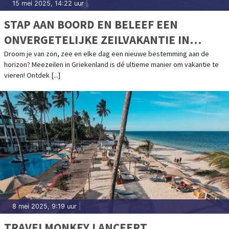
15 mei 2025, 14:22 uur
|
STAP AAN BOORD EN BELEEF EEN
ONVERGETELIJKE ZEILVAKANTIE IN
GRIEKENLAND
Droom je van zon, zee en elke dag een nieuwe bestemming aan de
horizon? Meezeilen in Griekenland is dé ultieme manier om vakantie te
vieren! Ontdek [...]
8 mei 2025, 9:19 uur
|
TRAVELMONKEY LANCEERT