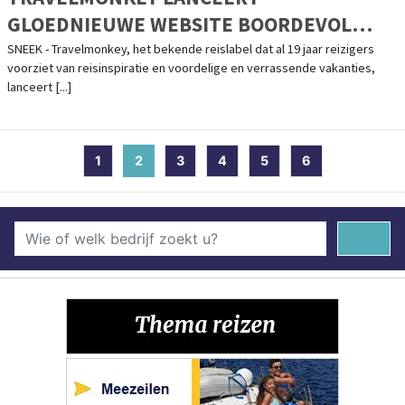
GLOEDNIEUWE WEBSITE BOORDEVOL
VAKANTIEDEALS
SNEEK - Travelmonkey, het bekende reislabel dat al 19 jaar reizigers
voorziet van reisinspiratie en voordelige en verrassende vakanties,
lanceert [...]
1
2
(current)
3
4
5
6