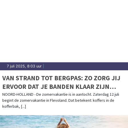
7 juli 2025, 8:03 uur
|
VAN STRAND TOT BERGPAS: ZO ZORG JIJ
ERVOOR DAT JE BANDEN KLAAR ZIJN
VOOR ELKE VAKANTIE
NOORD-HOLLAND - De zomervakantie is in aantocht. Zaterdag 12 juli
begint de zomervakantie in Flevoland. Dat betekent: koffers in de
kofferbak, [...]