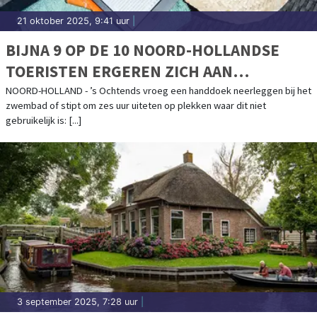
21 oktober 2025, 9:41 uur
|
BIJNA 9 OP DE 10 NOORD-HOLLANDSE
TOERISTEN ERGEREN ZICH AAN
LANDGENOTEN OP VAKANTIE
NOORD-HOLLAND - ’s Ochtends vroeg een handdoek neerleggen bij het
zwembad of stipt om zes uur uiteten op plekken waar dit niet
gebruikelijk is: [...]
3 september 2025, 7:28 uur
|