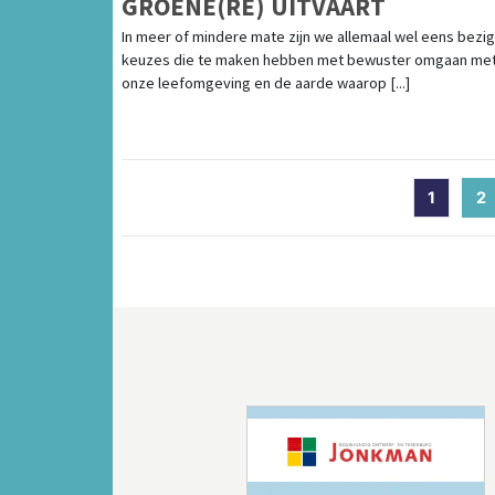
GROENE(RE) UITVAART
In meer of mindere mate zijn we allemaal wel eens bezi
keuzes die te maken hebben met bewuster omgaan me
onze leefomgeving en de aarde waarop [...]
1
2
(