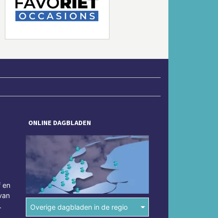
Volgende
ONLINE DAGBLADEN
f en
van
.
Overige dagbladen in de regio