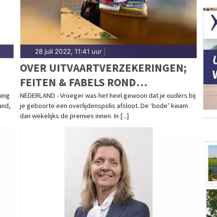
28 juli 2022, 11:41 uur
|
OVER UITVAARTVERZEKERINGEN;
FEITEN & FABELS ROND
KEUZEVRIJHEID
ning
NEDERLAND - Vroeger was het heel gewoon dat je ouders bij
and,
je geboorte een overlijdenspolis afsloot. De ‘bode’ kwam
dan wekelijks de premies innen. In [...]