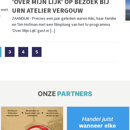
'OVER MIJN LIJK' OP BEZOEK BIJ
URN ATELIER VERGOUW
g met
t
ZAANDIJK - Precies een jaar geleden waren Kiki, haar familie
en Tim Hofman met een filmploeg van het tv-programma
'Over Mijn Lijk' gast in [...]
current)
3
4
5
ONZE
PARTNERS