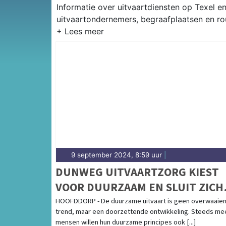
Informatie over uitvaartdiensten op Texel e
uitvaartondernemers, begraafplaatsen en ro
9 september 2024, 8:59 uur
|
DUNWEG UITVAARTZORG KIEST
VOOR DUURZAAM EN SLUIT ZICH
AAN BIJ GREENLEAVE
HOOFDDORP - De duurzame uitvaart is geen overwaaie
trend, maar een doorzettende ontwikkeling. Steeds me
mensen willen hun duurzame principes ook [...]