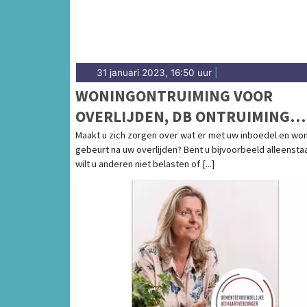
31 januari 2023, 16:50 uur
|
WONINGONTRUIMING VOOR
OVERLIJDEN, DB ONTRUIMING
HELPT
Maakt u zich zorgen over wat er met uw inboedel en wo
gebeurt na uw overlijden? Bent u bijvoorbeeld alleensta
wilt u anderen niet belasten of [...]