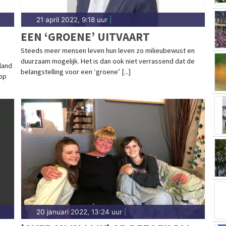
21 april 2022, 9:18 uur
|
EEN ‘GROENE’ UITVAART
Steeds meer mensen leven hun leven zo milieubewust en
duurzaam mogelijk. Het is dan ook niet verrassend dat de
land
belangstelling voor een ‘groene’ [...]
 op
20 januari 2022, 13:24 uur
|