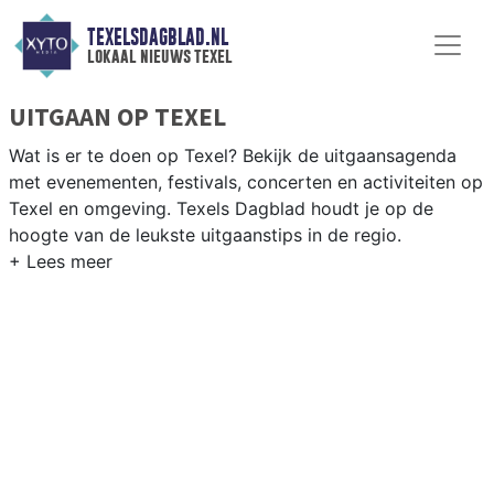
TEXELSDAGBLAD.NL
lokaal nieuws texel
UITGAAN OP TEXEL
Wat is er te doen op Texel? Bekijk de uitgaansagenda
met evenementen, festivals, concerten en activiteiten op
Texel en omgeving. Texels Dagblad houdt je op de
hoogte van de leukste uitgaanstips in de regio.
EVENEMENTEN TEXEL
Van markten en culturele evenementen tot
muziekfestivals en culinaire events - ontdek het
complete uitgaansaanbod op texelsdagblad.nl.