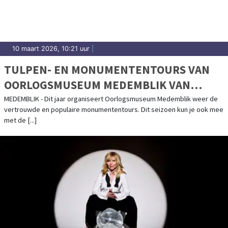
10 maart 2026, 10:21 uur
|
TULPEN- EN MONUMENTENTOURS VAN
OORLOGSMUSEUM MEDEMBLIK VAN
START!
MEDEMBLIK - Dit jaar organiseert Oorlogsmuseum Medemblik weer de
vertrouwde en populaire monumententours. Dit seizoen kun je ook mee
met de [...]