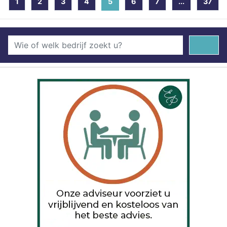
1
2
3
4
5
(current)
6
7
...
37