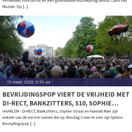
vernieuwd voorterras én een gloednieuw muziekprogramma: Land van
Muziek. Op [...]
13 maart 2026, 0:26 uur
|
BEVRIJDINGSPOP VIERT DE VRIJHEID MET
DI-RECT, BANKZITTERS, S10, SOPHIE
STRAAT EN MEER
HAARLEM - DI-RECT, Bankzitters, Sophie Straat en Hannah Mae zijn
enkele van de eerste namen die op dinsdag 5 mei te zien zijn tijdens
Bevrijdingspop [...]