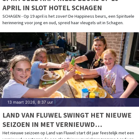
APRIL IN SLOT HOTEL SCHAGEN
SCHAGEN - Op 19 april is het zover! De Happiness beurs, een Spirituele
herinnering voor jong en oud, spreid haar vleugels uit in Schagen.
13 maart 2026, 8:37 uur
|
LAND VAN FLUWEL SWINGT HET NIEUWE
SEIZOEN IN MET VERNIEUWD
VOORTERRAS EN LAND VAN MUZIEK
Het nieuwe seizoen op Land van Fluwel start dit jaar feestelijk met een