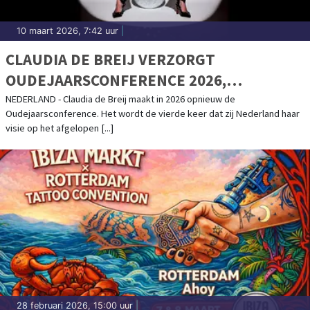
10 maart 2026, 7:42 uur
|
CLAUDIA DE BREIJ VERZORGT
OUDEJAARSCONFERENCE 2026,
KAARTVERKOOP START WOENSDAG
NEDERLAND - Claudia de Breij maakt in 2026 opnieuw de
Oudejaarsconference. Het wordt de vierde keer dat zij Nederland haar
visie op het afgelopen [...]
28 februari 2026, 15:00 uur
|