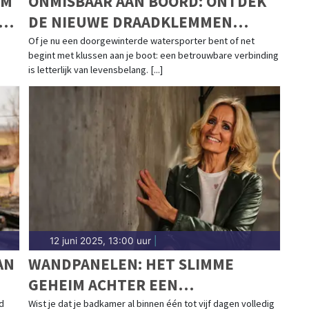
EM
ONMISBAAR AAN BOORD: ONTDEK
DE NIEUWE DRAADKLEMMEN
VOLGENS DIN EN 13411-5
Of je nu een doorgewinterde watersporter bent of net
begint met klussen aan je boot: een betrouwbare verbinding
is letterlijk van levensbelang. [...]
12 juni 2025, 13:00 uur
|
AN
WANDPANELEN: HET SLIMME
GEHEIM ACHTER EEN
RAZENDSNELLE
d
Wist je dat je badkamer al binnen één tot vijf dagen volledig