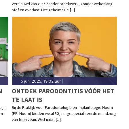
vernieuwd kan zijn? Zonder breekwerk, zonder wekenlang
BADKAMERRENOVATIE
stof en overlast. Het geheim? De [...]
5 juni 2025, 19:02 uur
|
N
ONTDEK PARODONTITIS VÓÓR HET
TE LAAT IS
ijn,
Bij de Praktijk voor Parodontologie en Implantologie Hoorn
om
(PPI Hoorn) bieden we al 30 jaar gespecialiseerde mondzorg
van topniveau. Wist u dat [...]