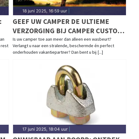
18 juni 2025, 16:59 uur
|
:
GEEF UW CAMPER DE ULTIEME
VERZORGING BIJ CAMPER CUSTOM
CARE (3C CAMPER)
van
Is uw camper toe aan meer dan alleen een wasbeurt?
 rest
Verlangt u naar een stralende, beschermde én perfect
onderhouden vakantiepartner? Dan bent u bij [...]
17 juni 2025, 18:04 uur
|