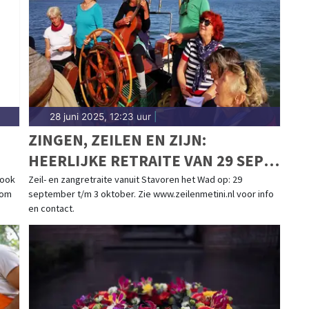
28 juni 2025, 12:23 uur
|
ZINGEN, ZEILEN EN ZIJN:
HEERLIJKE RETRAITE VAN 29 SEPT
T/M 3 OKT
 ook
Zeil- en zangretraite vanuit Stavoren het Wad op: 29
 om
september t/m 3 oktober. Zie www.zeilenmetini.nl voor info
en contact.