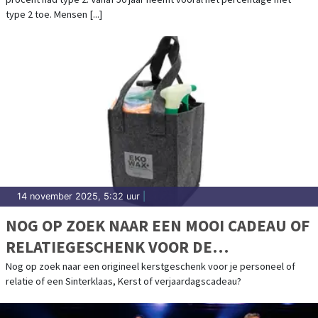
type 2 toe. Mensen [...]
14 november 2025, 5:32 uur
|
NOG OP ZOEK NAAR EEN MOOI CADEAU OF
RELATIEGESCHENK VOOR DE
FEESTDAGEN?
Nog op zoek naar een origineel kerstgeschenk voor je personeel of
relatie of een Sinterklaas, Kerst of verjaardagscadeau?