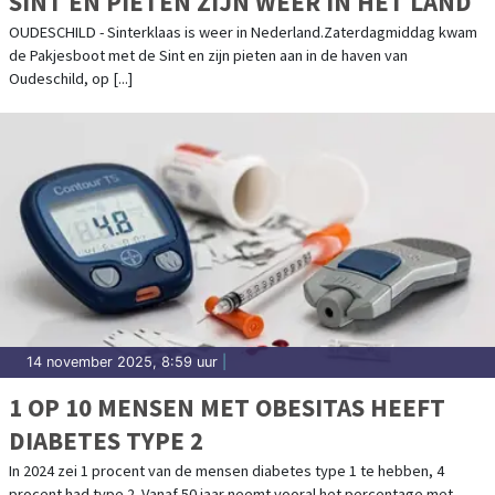
SINT EN PIETEN ZIJN WEER IN HET LAND
OUDESCHILD - Sinterklaas is weer in Nederland.Zaterdagmiddag kwam
de Pakjesboot met de Sint en zijn pieten aan in de haven van
Oudeschild, op [...]
14 november 2025, 8:59 uur
|
1 OP 10 MENSEN MET OBESITAS HEEFT
DIABETES TYPE 2
In 2024 zei 1 procent van de mensen diabetes type 1 te hebben, 4
procent had type 2. Vanaf 50 jaar neemt vooral het percentage met