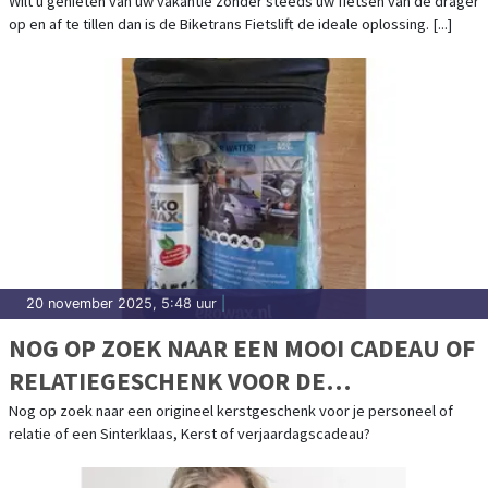
Wilt u genieten van uw vakantie zonder steeds uw fietsen van de drager
op en af te tillen dan is de Biketrans Fietslift de ideale oplossing. [...]
20 november 2025, 5:48 uur
|
NOG OP ZOEK NAAR EEN MOOI CADEAU OF
RELATIEGESCHENK VOOR DE
FEESTDAGEN?
Nog op zoek naar een origineel kerstgeschenk voor je personeel of
relatie of een Sinterklaas, Kerst of verjaardagscadeau?