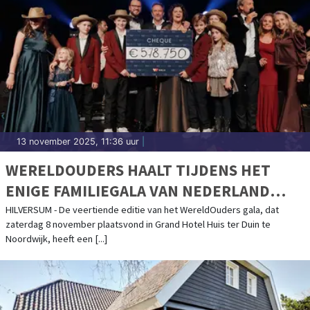
13 november 2025, 11:36 uur
|
WERELDOUDERS HAALT TIJDENS HET
ENIGE FAMILIEGALA VAN NEDERLAND
€578.750,- OP OM DE STROOM VAN
HILVERSUM - De veertiende editie van het WereldOuders gala, dat
zaterdag 8 november plaatsvond in Grand Hotel Huis ter Duin te
UITHUISPLAATSING IN BOLIVIA EN PERU
Noordwijk, heeft een [...]
TE DOORBREKEN