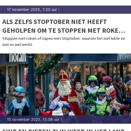
17 november 2025, 7:20 uur
|
ALS ZELFS STOPTOBER NIET HEEFT
GEHOLPEN OM TE STOPPEN MET ROKEN
OF VAPEN
Stoppen met roken of vapen met Stoptober: waarom het niet lukte en
wat nu wel werkt.
15 november 2025, 15:08 uur
|