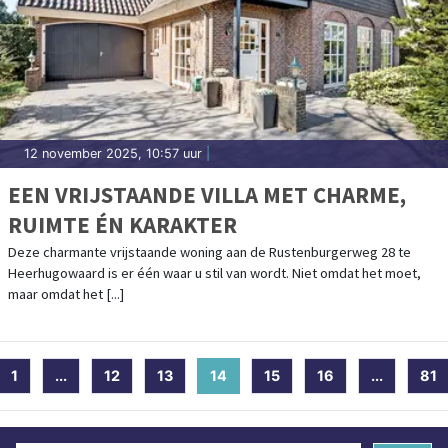
12 november 2025, 10:57 uur
|
EEN VRIJSTAANDE VILLA MET CHARME,
RUIMTE ÉN KARAKTER
Deze charmante vrijstaande woning aan de Rustenburgerweg 28 te
Heerhugowaard is er één waar u stil van wordt. Niet omdat het moet,
maar omdat het [...]
1
...
12
13
14
(current)
15
16
...
81