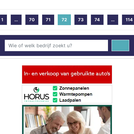
1
...
70
71
72
(current)
73
74
...
114