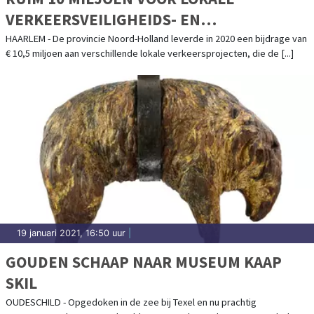
VERKEERSVEILIGHEIDS- EN
FIETSPROJECTEN NOORD-HOLLAND
HAARLEM - De provincie Noord-Holland leverde in 2020 een bijdrage van
€ 10,5 miljoen aan verschillende lokale verkeersprojecten, die de [...]
19 januari 2021, 16:50 uur
|
GOUDEN SCHAAP NAAR MUSEUM KAAP
SKIL
OUDESCHILD - Opgedoken in de zee bij Texel en nu prachtig