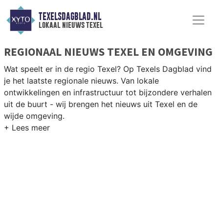
TEXELSDAGBLAD.NL
lokaal nieuws texel
REGIONAAL NIEUWS TEXEL EN OMGEVING
Wat speelt er in de regio Texel? Op Texels Dagblad vind
je het laatste regionale nieuws. Van lokale
ontwikkelingen en infrastructuur tot bijzondere verhalen
uit de buurt - wij brengen het nieuws uit Texel en de
wijde omgeving.
REGIONIEUWS TEXEL
Naast Texel volgen wij ook het nieuws uit Den Helder,
Schagen en Hollands Kroon als oeververbinding in de
Kop van Noord-Holland.