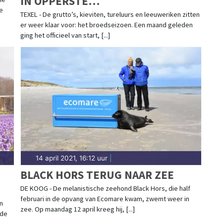
IN OPPERSTE
je
VOORJAARSSTEMMING
TEXEL - De grutto’s, kieviten, tureluurs en leeuweriken zitten
er weer klaar voor: het broedseizoen. Een maand geleden
ging het officieel van start, [...]
14 april 2021, 16:12 uur
|
BLACK HORS TERUG NAAR ZEE
DE KOOG - De melanistische zeehond Black Hors, die half
februari in de opvang van Ecomare kwam, zwemt weer in
n
zee. Op maandag 12 april kreeg hij, [...]
nde