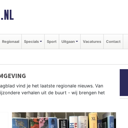
.NL
Regionaal
Specials
Sport
Uitgaan
Vacatures
Contact
OMGEVING
agblad vind je het laatste regionale nieuws. Van
bijzondere verhalen uit de buurt - wij brengen het
en Helder, Schagen en Hollands Kroon als