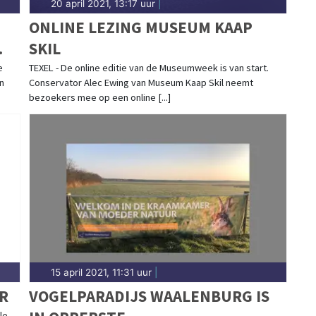
20 april 2021, 13:17 uur
|
ONLINE LEZING MUSEUM KAAP
SKIL
N
e
TEXEL - De online editie van de Museumweek is van start.
n
Conservator Alec Ewing van Museum Kaap Skil neemt
bezoekers mee op een online [...]
15 april 2021, 11:31 uur
|
R
VOGELPARADIJS WAALENBURG IS
le