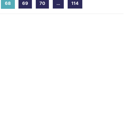
68
(current)
69
70
...
114