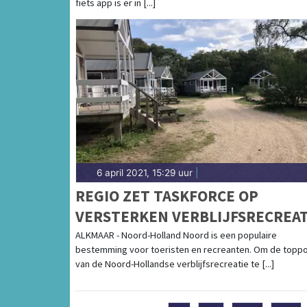
fiets app is er in [...]
6 april 2021, 15:29 uur
|
REGIO ZET TASKFORCE OP
VERSTERKEN VERBLIJFSRECREAT
NOORD-HOLLAND NOORD
ALKMAAR - Noord-Holland Noord is een populaire
bestemming voor toeristen en recreanten. Om de toppo
van de Noord-Hollandse verblijfsrecreatie te [...]