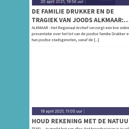
20 april 2021, 19:56 uur
|
DE FAMILIE DRUKKER EN DE
TRAGIEK VAN JOODS ALKMAAR:
GRATIS ONLINE PRESENTATIE VA
ALKMAAR - Het Regionaal Archief verzorgt een live onlin
presentatie over het lot van de joodse familie Drukker e
HET REGIONAAL ARCHIEF
hun joodse stadsgenoten, vanaf de [...]
19 april 2021, 11:05 uur
|
HOUD REKENING MET DE NATUU
TEXEL - Je merkt het aan alles: het broedseizoen is in vol