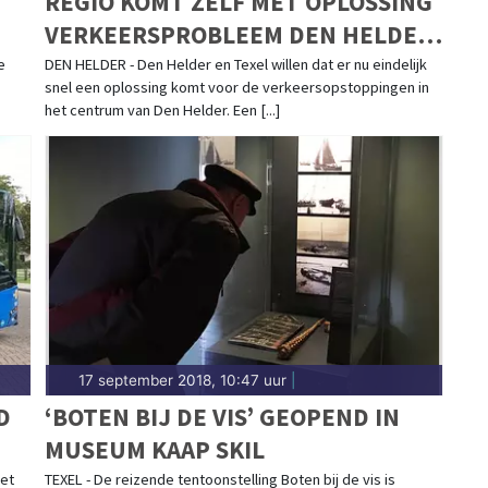
REGIO KOMT ZELF MET OPLOSSING
VERKEERSPROBLEEM DEN HELDER:
"NU KNOPEN DOORHAKKEN"
e
DEN HELDER - Den Helder en Texel willen dat er nu eindelijk
snel een oplossing komt voor de verkeersopstoppingen in
het centrum van Den Helder. Een [...]
17 september 2018, 10:47 uur
|
D
‘BOTEN BIJ DE VIS’ GEOPEND IN
MUSEUM KAAP SKIL
oet
TEXEL - De reizende tentoonstelling Boten bij de vis is