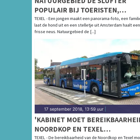
NATUURGEBIED DE SLUFTER
POPULAIR BIJ TOERISTEN,
BEZOEKERS BLIJVEN NETJES
TEXEL - Een jongen maakt een panorama-foto, een famili
laat de hond uit en een stelletje uit Amsterdam haalt een
frisse neus. Natuurgebied de [...]
17 september 2018, 13:59 uur
|
'KABINET MOET BEREIKBAARHEI
NOORDKOP EN TEXEL
VERBETEREN'
TEXEL - De bereikbaarheid van de Noordkop en Texel m