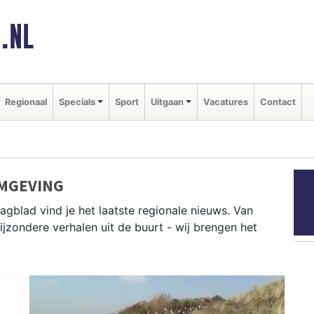
.NL
Regionaal
Specials
Sport
Uitgaan
Vacatures
Contact
OMGEVING
agblad vind je het laatste regionale nieuws. Van
bijzondere verhalen uit de buurt - wij brengen het
en Helder, Schagen en Hollands Kroon als