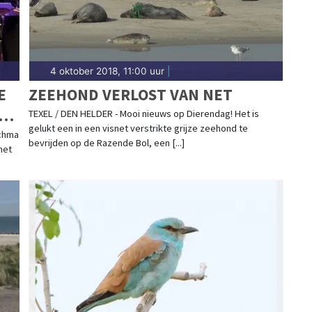
4 oktober 2018, 11:00 uur
|
E
ZEEHOND VERLOST VAN NET
TEXEL / DEN HELDER - Mooi nieuws op Dierendag! Het is
gelukt een in een visnet verstrikte grijze zeehond te
schma
bevrijden op de Razende Bol, een [...]
het