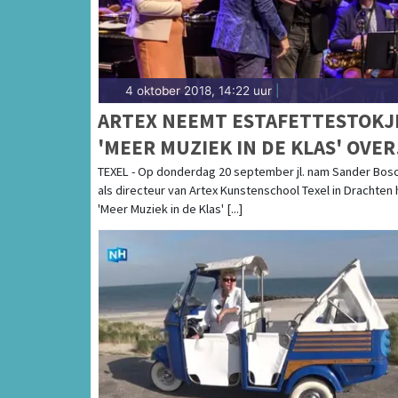
4 oktober 2018, 14:22 uur
|
ARTEX NEEMT ESTAFETTESTOKJ
'MEER MUZIEK IN DE KLAS' OVER
VAN KEUNSTWURK FRYSLÂN
TEXEL - Op donderdag 20 september jl. nam Sander Bo
als directeur van Artex Kunstenschool Texel in Drachten 
'Meer Muziek in de Klas' [...]