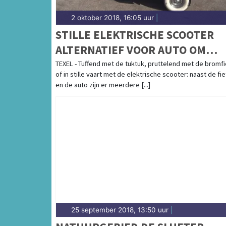
2 oktober 2018, 16:05 uur
|
STILLE ELEKTRISCHE SCOOTER
ALTERNATIEF VOOR AUTO OM
TEXEL TE VERKENNEN
TEXEL - Tuffend met de tuktuk, pruttelend met de bromfi
of in stille vaart met de elektrische scooter: naast de fie
en de auto zijn er meerdere [...]
25 september 2018, 13:50 uur
|