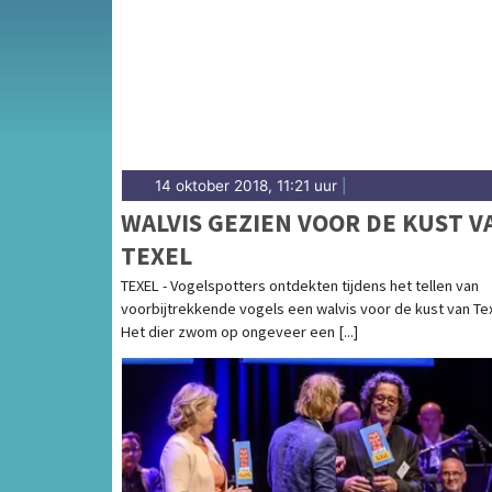
oeververbinding in de Kop van Noord-Holla
14 oktober 2018, 11:21 uur
|
WALVIS GEZIEN VOOR DE KUST V
TEXEL
TEXEL - Vogelspotters ontdekten tijdens het tellen van
voorbijtrekkende vogels een walvis voor de kust van Tex
Het dier zwom op ongeveer een [...]