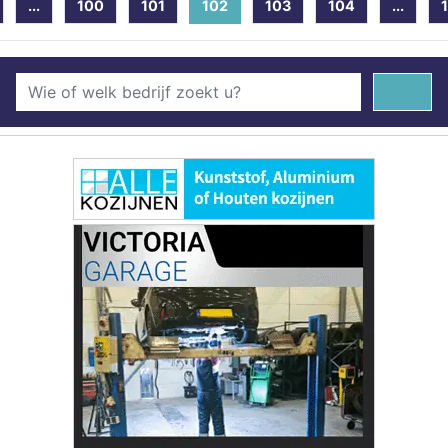
...
100
101
102
(current)
103
104
...