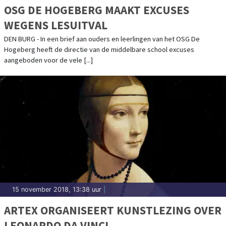
OSG DE HOGEBERG MAAKT EXCUSES
WEGENS LESUITVAL
DEN BURG - In een brief aan ouders en leerlingen van het OSG De
Hogeberg heeft de directie van de middelbare school excuses
aangeboden voor de vele [...]
15 november 2018, 13:38 uur
|
ARTEX ORGANISEERT KUNSTLEZING OVER
LEONARDO DA VINCI