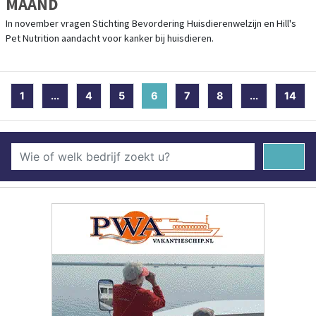
MAAND
In november vragen Stichting Bevordering Huisdierenwelzijn en Hill's
Pet Nutrition aandacht voor kanker bij huisdieren.
1
...
4
5
6
(current)
7
8
...
14