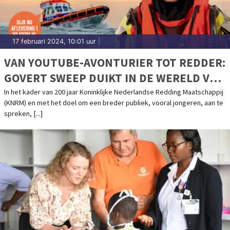
17 februari 2024, 10:01 uur
|
VAN YOUTUBE-AVONTURIER TOT REDDER:
GOVERT SWEEP DUIKT IN DE WERELD VAN
JARIGE KNRM
In het kader van 200 jaar Koninklijke Nederlandse Redding Maatschappij
(KNRM) en met het doel om een breder publiek, vooral jongeren, aan te
spreken, [...]