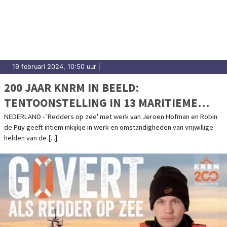
19 februari 2024, 10:50 uur
|
200 JAAR KNRM IN BEELD:
TENTOONSTELLING IN 13 MARITIEME
MUSEA DOOR HET HELE LAND!
NEDERLAND - 'Redders op zee' met werk van Jeroen Hofman en Robin
de Puy geeft intiem inkijkje in werk en omstandigheden van vrijwillige
helden van de [...]