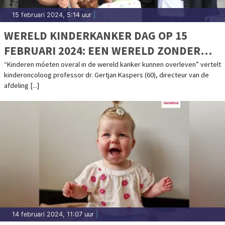
15 februari 2024, 5:14 uur
|
WERELD KINDERKANKER DAG OP 15
FEBRUARI 2024: EEN WERELD ZONDER
KINDERKANKER
“Kinderen móeten overal in de wereld kanker kunnen overleven” vertelt
kinderoncoloog professor dr. Gertjan Kaspers (60), directeur van de
afdeling [...]
14 februari 2024, 11:07 uur
|