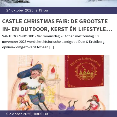
24 oktober 2025, 9:19 uur
|
CASTLE CHRISTMAS FAIR: DE GROOTSTE
IN- EN OUTDOOR, KERST ÉN LIFESTYLE
FAIR VAN NEDERLAND
SANTPOORT-NOORD - Van woensdag 26 tot en met zondag 30
november 2025 wordt het historische Landgoed Duin & Kruidberg
opnieuw omgetoverd tot een [...]
9 oktober 2025, 10:05 uur
|