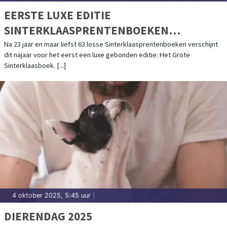
EERSTE LUXE EDITIE
SINTERKLAASPRENTENBOEKEN
GEBUNDELD
Na 23 jaar en maar liefst 63 losse Sinterklaasprentenboeken verschijnt
dit najaar voor het eerst een luxe gebonden editie: Het Grote
Sinterklaasboek. [...]
4 oktober 2025, 5:45 uur
|
DIERENDAG 2025