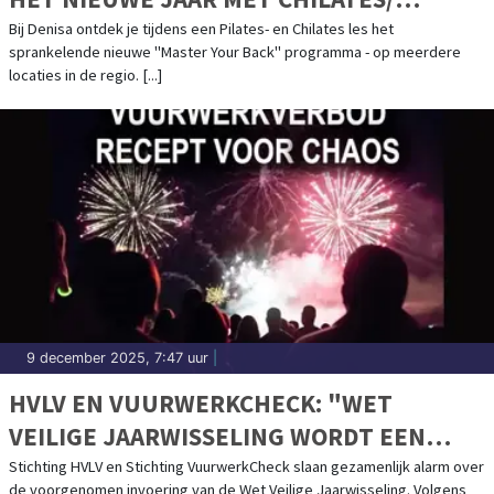
PILATES BY DENISA - "MASTER YOUR
Bij Denisa ontdek je tijdens een Pilates- en Chilates les het
sprankelende nieuwe "Master Your Back" programma - op meerdere
BACK"
locaties in de regio. [...]
9 december 2025, 7:47 uur
|
HVLV EN VUURWERKCHECK: "WET
VEILIGE JAARWISSELING WORDT EEN
RECEPT VOOR CHAOS"
Stichting HVLV en Stichting VuurwerkCheck slaan gezamenlijk alarm over
de voorgenomen invoering van de Wet Veilige Jaarwisseling. Volgens