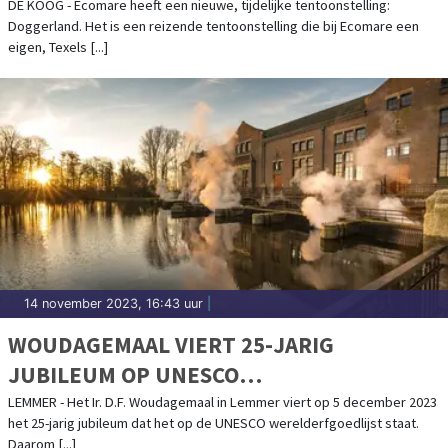
DE KOOG - Ecomare heeft een nieuwe, tijdelijke tentoonstelling:
Doggerland. Het is een reizende tentoonstelling die bij Ecomare een
eigen, Texels [...]
14 november 2023, 16:43 uur
|
WOUDAGEMAAL VIERT 25-JARIG
JUBILEUM OP UNESCO
WERELDERFGOEDLIJST
LEMMER - Het Ir. D.F. Woudagemaal in Lemmer viert op 5 december 2023
het 25-jarig jubileum dat het op de UNESCO werelderfgoedlijst staat.
Daarom [...]