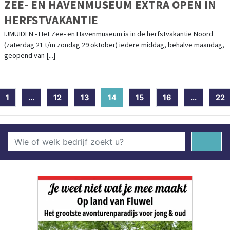
ZEE- EN HAVENMUSEUM EXTRA OPEN IN
HERFSTVAKANTIE
IJMUIDEN - Het Zee- en Havenmuseum is in de herfstvakantie Noord
(zaterdag 21 t/m zondag 29 oktober) iedere middag, behalve maandag,
geopend van [...]
1
...
12
13
14
(current)
15
16
...
22