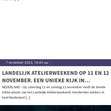
7 november 2023, 14:43 uur
|
LANDELIJK ATELIERWEEKEND OP 11 EN 12
NOVEMBER. EEN UNIEKE KIJK IN
HONDERDEN ATELIERS DOOR HET HELE
NEDERLAND - Op zaterdag 11 en zondag 12 november vindt de tiende
editie plaats van het Landelijk Atelierweekend. Honderden ateliers in
LAND
heel Nederland [...]