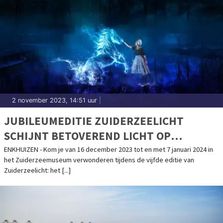
2 november 2023, 14:51 uur
|
JUBILEUMEDITIE ZUIDERZEELICHT
SCHIJNT BETOVEREND LICHT OP
VOLENDAM
ENKHUIZEN - Kom je van 16 december 2023 tot en met 7 januari 2024 in
het Zuiderzeemuseum verwonderen tijdens de vijfde editie van
Zuiderzeelicht: het [...]