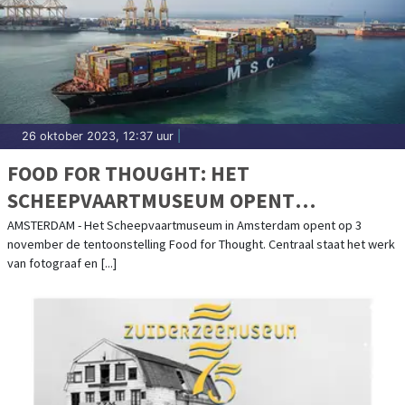
26 oktober 2023, 12:37 uur
|
FOOD FOR THOUGHT: HET
SCHEEPVAARTMUSEUM OPENT
TENTOONSTELLING OVER DE VERBORGEN
AMSTERDAM - Het Scheepvaartmuseum in Amsterdam opent op 3
november de tentoonstelling Food for Thought. Centraal staat het werk
WERELD ACHTER ONS VOEDSEL
van fotograaf en [...]