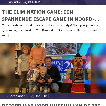
5 januari 2024, 8:31 uur
|
THE ELIMINATION GAME: EEN
SPANNENDE ESCAPE GAME IN NOORD-
HOLLAND
Zoek je iets anders dan een standaard teamuitje? Nou, pak je survival
gear maar, want met de The Elimination Game van Liz Events beleef je
een [...]
30 december 2023, 9:28 uur
|
RECORDJAAR VOOR MUSEUM VAN DE 20E