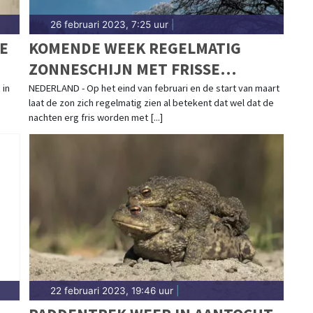
26 februari 2023, 7:25 uur
|
E
KOMENDE WEEK REGELMATIG
ZONNESCHIJN MET FRISSE
NACHTEN
 in
NEDERLAND - Op het eind van februari en de start van maart
laat de zon zich regelmatig zien al betekent dat wel dat de
nachten erg fris worden met [...]
22 februari 2023, 19:46 uur
|