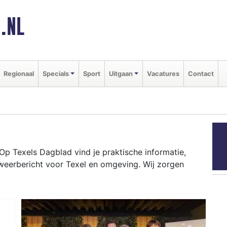
.NL
Regionaal
Specials
Sport
Uitgaan
Vacatures
Contact
p Texels Dagblad vind je praktische informatie,
weerbericht voor Texel en omgeving. Wij zorgen
ementen als het Texels Bier Festival tot het