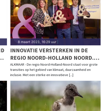
addenzee.
8 maart 2023, 16:29 uur
|
ND
INNOVATIE VERSTERKEN IN DE
ND
REGIO NOORD-HOLLAND NOORD.
WAT IS ER NODIG VOOR EEN
ALKMAAR - De regio Noord-Holland-Noord staat voor grote
transities op het gebied van klimaat, duurzaamheid en
TOEKOMSTBESTENDIGE
inclusie. Met een sterke en innovatieve [...]
ECONOMIE?