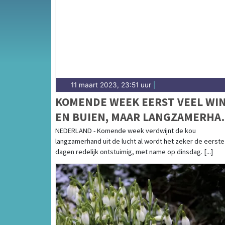
weersbericht voor het eiland Texel en de W
11 maart 2023, 23:51 uur
|
KOMENDE WEEK EERST VEEL WI
EN BUIEN, MAAR LANGZAMERHA
TEMPERATUURSTIJGING
NEDERLAND - Komende week verdwijnt de kou
langzamerhand uit de lucht al wordt het zeker de eerste
dagen redelijk ontstuimig, met name op dinsdag. [...]