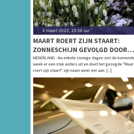
4 maart 2023, 23:58 uur
|
MAART ROERT ZIJN STAART:
ZONNESCHIJN GEVOLGD DOOR
(WINTERSE) BUIEN
NEDERLAND - Na enkele zonnige dagen ziet de komend
week er een stuk anders uit en doet het gezegde "Maar
roert zijn staart" zijn naam weer eer aan. [...]