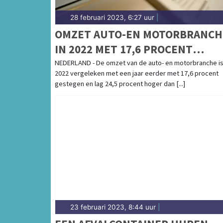
28 februari 2023, 6:27 uur
|
OMZET AUTO-EN MOTORBRANCH
IN 2022 MET 17,6 PROCENT
GESTEGEN
NEDERLAND - De omzet van de auto- en motorbranche is
2022 vergeleken met een jaar eerder met 17,6 procent
gestegen en lag 24,5 procent hoger dan [...]
23 februari 2023, 8:44 uur
|