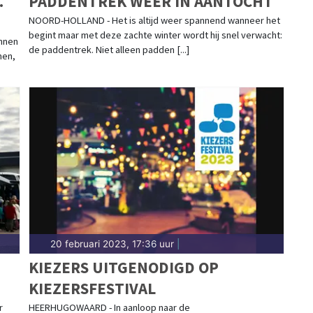
.
PADDENTREK WEER IN AANTOCHT
NOORD-HOLLAND - Het is altijd weer spannend wanneer het
begint maar met deze zachte winter wordt hij snel verwacht:
innen
de paddentrek. Niet alleen padden [...]
men,
20 februari 2023, 17:36 uur
|
KIEZERS UITGENODIGD OP
KIEZERSFESTIVAL
r
HEERHUGOWAARD - In aanloop naar de