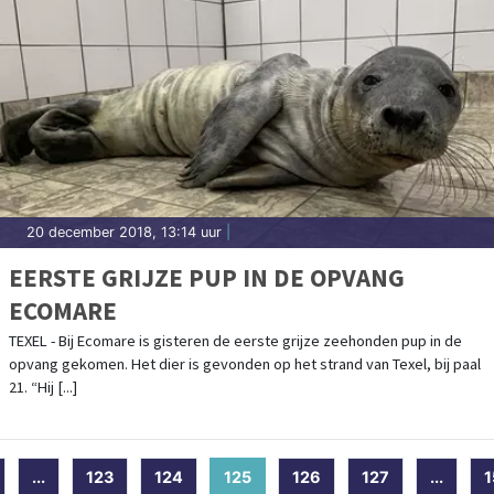
20 december 2018, 13:14 uur
|
EERSTE GRIJZE PUP IN DE OPVANG
ECOMARE
TEXEL - Bij Ecomare is gisteren de eerste grijze zeehonden pup in de
opvang gekomen. Het dier is gevonden op het strand van Texel, bij paal
21. “Hij [...]
...
123
124
125
(current)
126
127
...
1