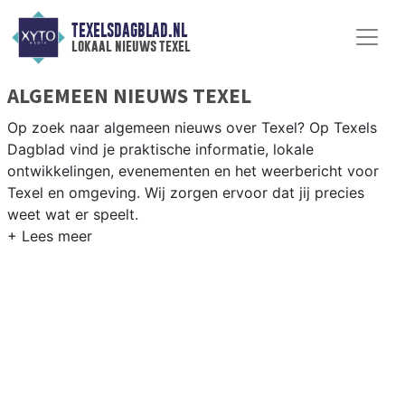
TEXELSDAGBLAD.NL
lokaal nieuws texel
ALGEMEEN NIEUWS TEXEL
Op zoek naar algemeen nieuws over Texel? Op Texels
Dagblad vind je praktische informatie, lokale
ontwikkelingen, evenementen en het weerbericht voor
Texel en omgeving. Wij zorgen ervoor dat jij precies
weet wat er speelt.
PRAKTISCHE INFORMATIE TEXEL
Van werkzaamheden aan de veerhaven en evenementen
als het Texels Bier Festival tot het weersbericht voor het
eiland Texel en de Waddenzee.