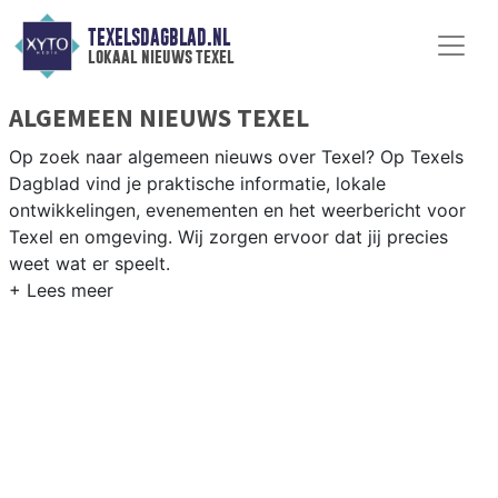
TEXELSDAGBLAD.NL
lokaal nieuws texel
ALGEMEEN NIEUWS TEXEL
Op zoek naar algemeen nieuws over Texel? Op Texels
Dagblad vind je praktische informatie, lokale
ontwikkelingen, evenementen en het weerbericht voor
Texel en omgeving. Wij zorgen ervoor dat jij precies
weet wat er speelt.
PRAKTISCHE INFORMATIE TEXEL
Van werkzaamheden aan de veerhaven en evenementen
als het Texels Bier Festival tot het weersbericht voor het
eiland Texel en de Waddenzee.