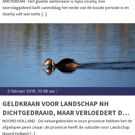
AMSTERDAM - Het gladde winterweer is bijna voorbij. Een
neerslaggebied luidt vanmiddag het einde van de koude periode in en
daarbij valt wat natte [...]
3 februari 2019, 10:48 uur
|
GELDKRAAN VOOR LANDSCHAP NH
DICHTGEDRAAID, MAAR VERLOEDERT DE
NATUUR NU OOK?
NOORD-HOLLAND - De natuurgebieden in onze provincie hebben het de
afgelopen jaren zwaar: de provincie heeft de subsidie voor Landschap
Noord-Holland [...]