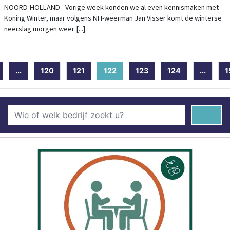
NOORD-HOLLAND - Vorige week konden we al even kennismaken met
Koning Winter, maar volgens NH-weerman Jan Visser komt de winterse
neerslag morgen weer [...]
...
120
121
122
(current)
123
124
...
1