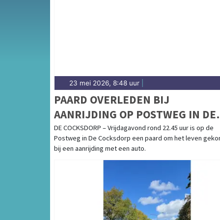
De Cocksdorp — onze redactie volgt het 112
23 mei 2026, 8:48 uur
|
PAARD OVERLEDEN BIJ
AANRIJDING OP POSTWEG IN DE
COCKSDORP
DE COCKSDORP – Vrijdagavond rond 22.45 uur is op de
Postweg in De Cocksdorp een paard om het leven gek
bij een aanrijding met een auto.