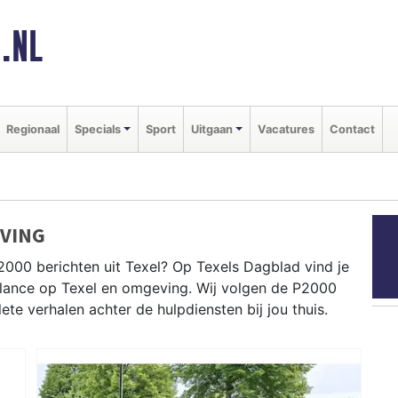
.NL
Regionaal
Specials
Sport
Uitgaan
Vacatures
Contact
EVING
2000 berichten uit Texel? Op Texels Dagblad vind je
bulance op Texel en omgeving. Wij volgen de P2000
e verhalen achter de hulpdiensten bij jou thuis.
ot meldingen in Den Burg, De Koog, Oudeschild en