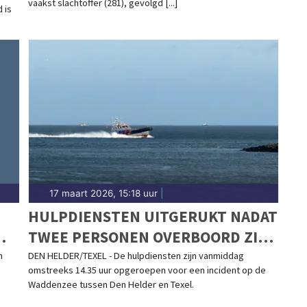
vaakst slachtoffer (281), gevolgd [...]
d is
17 maart 2026, 15:18 uur
|
HULPDIENSTEN UITGERUKT NADAT
TWEE PERSONEN OVERBOORD ZIJN
GESLAGEN
n
DEN HELDER/TEXEL - De hulpdiensten zijn vanmiddag
omstreeks 14.35 uur opgeroepen voor een incident op de
Waddenzee tussen Den Helder en Texel.