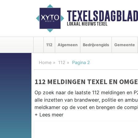
TEXELSDAGBLAD
lokaal nieuws texel
112
Algemeen
Bedrijvengids
Gemeente
Home
112
Pagina 2
112 MELDINGEN TEXEL EN OMG
Op zoek naar de laatste 112 meldingen en P
alle inzetten van brandweer, politie en am
meldkamer op de voet en brengen de complet
P2000 MELDINGEN TEXEL
Van incidenten op de Pontweg en de N501 t