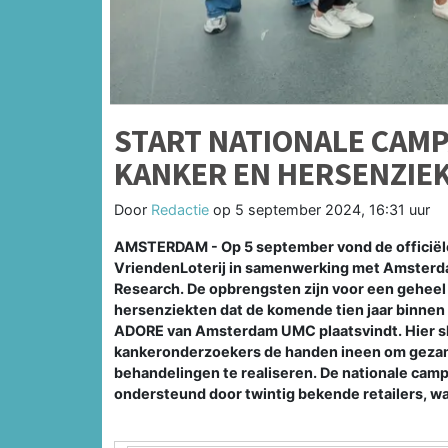
START NATIONALE CAM
KANKER EN HERSENZIE
Door
Redactie
op
5 september 2024, 16:31 uur
AMSTERDAM - Op 5 september vond de officiële a
VriendenLoterij in samenwerking met Amsterd
Research. De opbrengsten zijn voor een gehee
hersenziekten dat de komende tien jaar binne
ADORE van Amsterdam UMC plaatsvindt. Hier 
kankeronderzoekers de handen ineen om gezamen
behandelingen te realiseren. De nationale cam
ondersteund door twintig bekende retailers, w