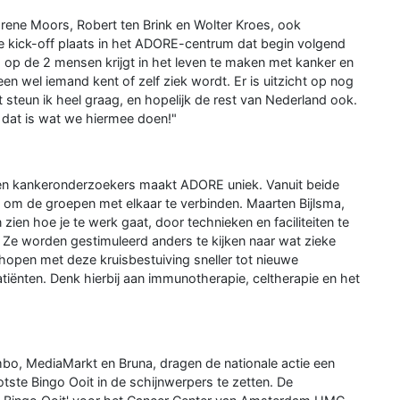
rene Moors, Robert ten Brink en Wolter Kroes, ook
 kick-off plaats in het ADORE-centrum dat begin volgend
 1 op de 2 mensen krijgt in het leven te maken met kanker en
en wel iemand kent of zelf ziek wordt. Er is uitzicht op nog
 steun ik heel graag, en hopelijk de rest van Nederland ook.
n dat is wat we hiermee doen!"
n kankeronderzoekers maakt ADORE uniek. Vanuit beide
d om de groepen met elkaar te verbinden. Maarten Bijlsma,
ien hoe je te werk gaat, door technieken en faciliteiten te
 Ze worden gestimuleerd anders te kijken naar wat zieke
open met deze kruisbestuiving sneller tot nieuwe
iënten. Denk hierbij aan immunotherapie, celtherapie en het
mbo, MediaMarkt en Bruna, dragen de nationale actie een
tste Bingo Ooit in de schijnwerpers te zetten. De