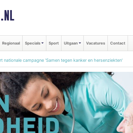
.NL
Regionaal
Specials
Sport
Uitgaan
Vacatures
Contact
rt nationale campagne 'Samen tegen kanker en hersenziekten'