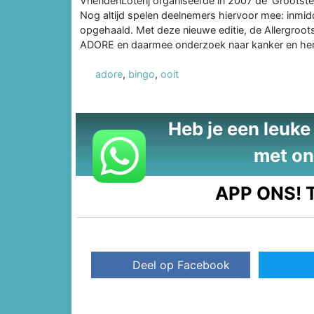
VriendenLoterij organiseerde in 2007 de 'Groots
Nog altijd spelen deelnemers hiervoor mee: inmidd
opgehaald. Met deze nieuwe editie, de Allergroot
ADORE en daarmee onderzoek naar kanker en her
adore
,
bingo
,
ooit
Heb je een leuke t
met on
APP ONS!
T
Deel op Facebook