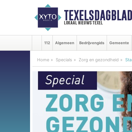
TEXELSDAGBLAD
lokaal nieuws texel
112
Algemeen
Bedrijvengids
Gemeente
Home
Specials
Zorg en gezondheid
Sta