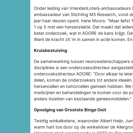
Onder leiding van VriendenLoterij-ambassadeurs I
ambassadeur van Stichting MS Research, vond de
jaar haar deuren opent. Irene Moors: "Maar liefst
1 op 5 met een hersenziekte. Dat maakt dat iedere
beter onderzoek, wat in ADORE de kans krijgt. Dat
Want de kracht zit 'm in samen in actie komen. E
Kruisbestuiving
De samenwerking tussen neurowetenschappers e
disciplines is een onderzoeksdirecteur aangestel
onderzoeksdirecteur ADORE: "Door elkaar te laten z
delen, komen de onderzoekers tot andere ideeën.
hersencellen en tumorcellen gemeen hebben. We h
medicijnen en behandelingen te komen voor de pat
anders inzetten van bestaande geneesmiddelen."
Opvolging van Grootste Bingo Ooit
Twintig winkelketens, waaronder Albert Heijn, Ju
warm hart toe door op de winkelvloer de Allergroo