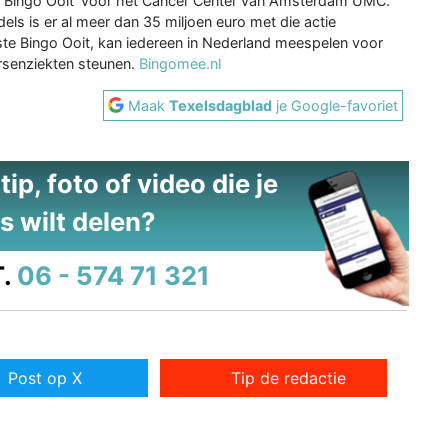
te Bingo Ooit' voor het Cancer Center van Amsterdam UMC.
els is er al meer dan 35 miljoen euro met die actie
ste Bingo Ooit, kan iedereen in Nederland meespelen voor
senziekten steunen.
Bingomee.nl
Maak
Texelsdagblad
je Google-favoriet
ip, foto of video die je
s wilt delen?
.
06 - 574 71 321
Post op X
Tip de redactie