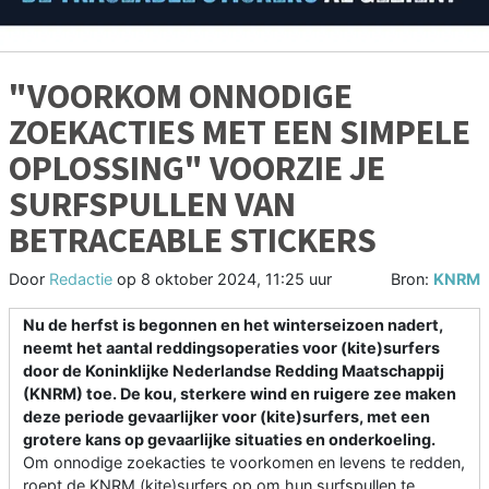
"VOORKOM ONNODIGE
ZOEKACTIES MET EEN SIMPELE
OPLOSSING" VOORZIE JE
SURFSPULLEN VAN
BETRACEABLE STICKERS
Door
Redactie
op
8 oktober 2024, 11:25 uur
Bron:
KNRM
Nu de herfst is begonnen en het winterseizoen nadert,
neemt het aantal reddingsoperaties voor (kite)surfers
door de Koninklijke Nederlandse Redding Maatschappij
(KNRM) toe. De kou, sterkere wind en ruigere zee maken
deze periode gevaarlijker voor (kite)surfers, met een
grotere kans op gevaarlijke situaties en onderkoeling.
Om onnodige zoekacties te voorkomen en levens te redden,
roept de KNRM (kite)surfers op om hun surfspullen te