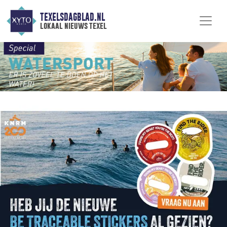
TEXELSDAGBLAD.NL
lokaal nieuws texel