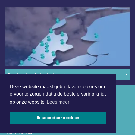
Overige dagbladen in de regio
Deze website maakt gebruik van cookies om
Algemene voorwaarden
ervoor te zorgen dat u de beste ervaring krijgt
op onze website
Lees meer
Disclaimer
Privacy Statement
Ik accepteer cookies
Copyright (c) 2026 | Texelsdagblad.nl - Alle rechten
voorbehouden