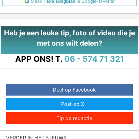
Maak
Texelsdagblad
je Google-favoriet
Heb je een leuke tip, foto of video die je
met ons wilt delen?
APP ONS!
T.
06 - 574 71 321
Deel op Facebook
Post op X
Tip de redactie
VERDER IN HET NIEUWS: