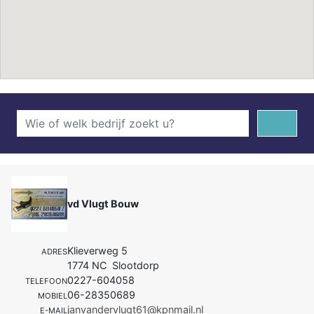
vd Vlugt Bouw
Klieverweg 5
ADRES
1774 NC Slootdorp
0227-604058
TELEFOON
06-28350689
MOBIEL
janvandervlugt61@kpnmail.nl
E-MAIL