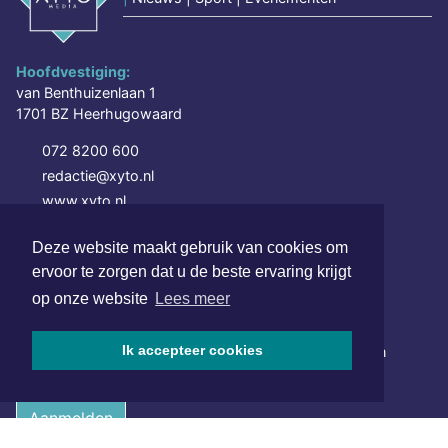
Hoofdvestiging:
van Benthuizenlaan 1
1701 BZ Heerhugowaard
072 8200 600
redactie@xyto.nl
www.xyto.nl
SOCIAL MEDIA
Deze website maakt gebruik van cookies om
ervoor te zorgen dat u de beste ervaring krijgt
op onze website
Lees meer
NIEUWSBRIEF AANMELDEN
Ik accepteer cookies
Schrijf je in voor onze nieuwsbrief en krijg wekelijks een
samenvatting van alle gebeurtenissen uit jouw regio.
Aanmelden