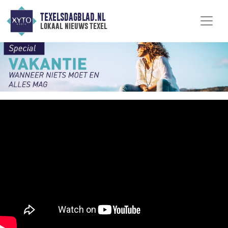
TEXELSDAGBLAD.NL
lokaal nieuws texel