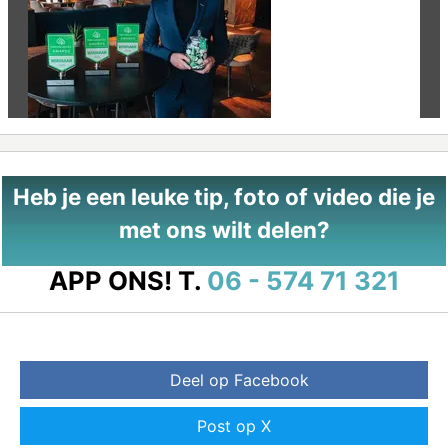
Vorige
Vo
Heb je een leuke tip, foto of video die je
met ons wilt delen?
APP ONS!
T.
06 - 574 71 321
Deel op Facebook
Post op X