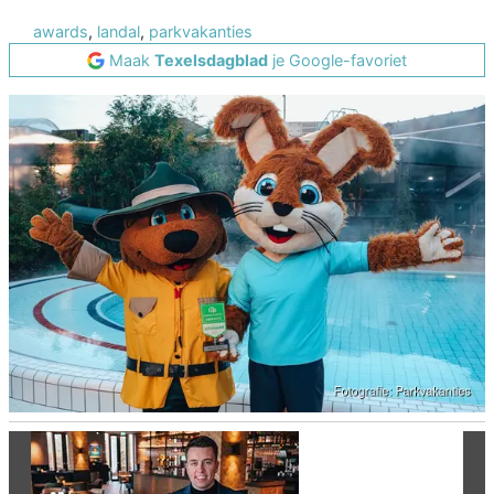
awards
,
landal
,
parkvakanties
Maak
Texelsdagblad
je Google-favoriet