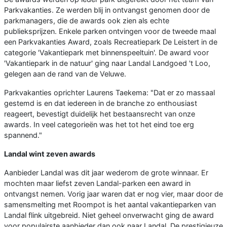
Parkvakanties. Ze werden blij in ontvangst genomen door de
parkmanagers, die de awards ook zien als echte
publieksprijzen. Enkele parken ontvingen voor de tweede maal
een Parkvakanties Award, zoals Recreatiepark De Leistert in de
categorie 'Vakantiepark met binnenspeeltuin'. De award voor
'Vakantiepark in de natuur' ging naar Landal Landgoed 't Loo,
gelegen aan de rand van de Veluwe.
Parkvakanties oprichter Laurens Taekema: "Dat er zo massaal
gestemd is en dat iedereen in de branche zo enthousiast
reageert, bevestigt duidelijk het bestaansrecht van onze
awards. In veel categorieën was het tot het eind toe erg
spannend."
Landal wint zeven awards
Aanbieder Landal was dit jaar wederom de grote winnaar. Er
mochten maar liefst zeven Landal-parken een award in
ontvangst nemen. Vorig jaar waren dat er nog vier, maar door de
samensmelting met Roompot is het aantal vakantieparken van
Landal flink uitgebreid. Niet geheel onverwacht ging de award
voor populairste aanbieder dan ook naar Landal. De prestigieuze