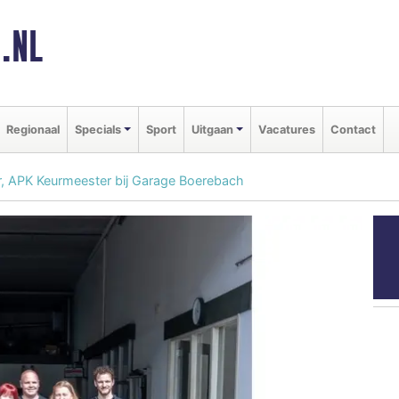
.NL
Regionaal
Specials
Sport
Uitgaan
Vacatures
Contact
r, APK Keurmeester bij Garage Boerebach