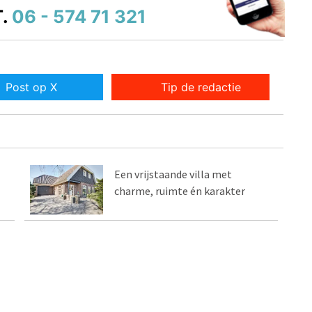
.
06 - 574 71 321
Post op X
Tip de redactie
Een vrijstaande villa met
charme, ruimte én karakter