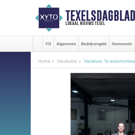
TEXELSDAGBLAD
lokaal nieuws texel
112
Algemeen
Bedrijvengids
Gemeente
Home
Vacatures
Vacature: 1e automonteu