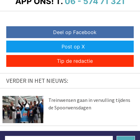
APP ONS!
T.
06 - 574 71 321
Deel op Facebook
Post op X
Tip de redactie
VERDER IN HET NIEUWS:
Treinwensen gaan in vervulling tijdens
de Spoorwensdagen