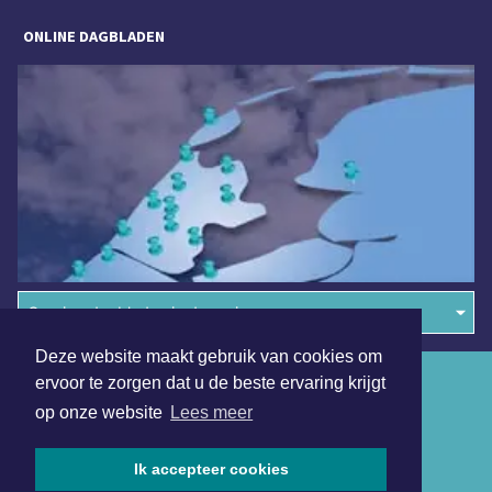
ONLINE DAGBLADEN
Overige dagbladen in de regio
Deze website maakt gebruik van cookies om
Algemene voorwaarden
ervoor te zorgen dat u de beste ervaring krijgt
op onze website
Lees meer
Disclaimer
Privacy Statement
Ik accepteer cookies