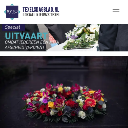
TEXELSDAGBLAD.NL
lokaal nieuws texel