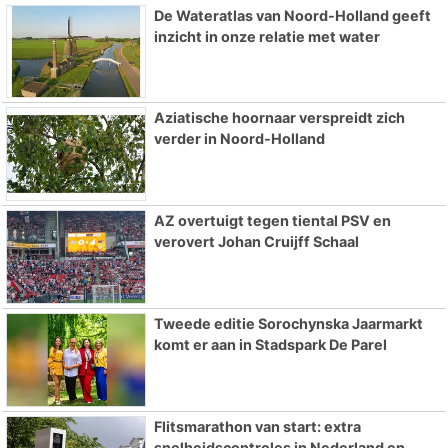
De Wateratlas van Noord-Holland geeft
inzicht in onze relatie met water
Aziatische hoornaar verspreidt zich
verder in Noord-Holland
AZ overtuigt tegen tiental PSV en
verovert Johan Cruijff Schaal
Tweede editie Sorochynska Jaarmarkt
komt er aan in Stadspark De Parel
Flitsmarathon van start: extra
snelheidscontroles in Nederland en