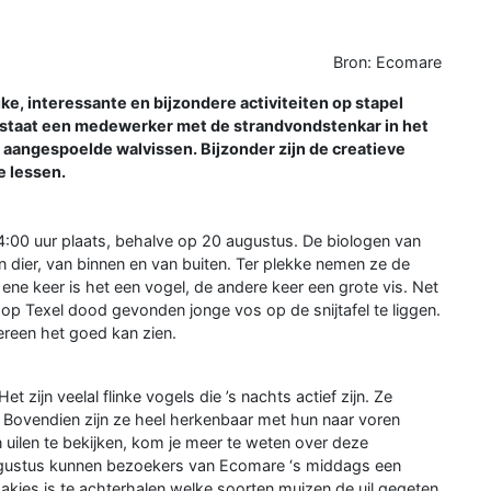
Bron: Ecomare
e, interessante en bijzondere activiteiten op stapel
 staat een medewerker met de strandvondstenkar in het
 aangespoelde walvissen. Bijzonder zijn de creatieve
e lessen.
:00 uur plaats, behalve op 20 augustus. De biologen van
dier, van binnen en van buiten. Ter plekke nemen ze de
ene keer is het een vogel, de andere keer een grote vis. Net
 op Texel dood gevonden jonge vos op de snijtafel te liggen.
ereen het goed kan zien.
t zijn veelal flinke vogels die ’s nachts actief zijn. Ze
 Bovendien zijn ze heel herkenbaar met hun naar voren
 uilen te bekijken, kom je meer te weten over deze
 augustus kunnen bezoekers van Ecomare ‘s middags een
akjes is te achterhalen welke soorten muizen de uil gegeten