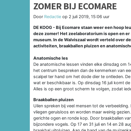
ZOMER BIJ ECOMARE
Door
Redactie
op
2 juli 2019, 15:06 uur
DE KOOG - Bij Ecomare staan weer een hoop leuk
deze zomer! Het zeelaboratorium is open en er
museum. In de Walviszaal wordt verteld over de
activiteiten, braakballen pluizen en anatomisch
Anatomische les
De anatomische lessen vinden elke dinsdag om 14
het centrum bespreken dan de kenmerken van een 
scalpel ter hand om het dode dier te ontleden. De 
wat er beschikbaar is. Op dinsdag 16 juli komt de
Alles is op een groot scherm te volgen, zodat ied
Braakballen pluizen
Uilen spreken bij veel mensen tot de verbeelding. He
vliegen geruisloos en worden maar weinig gezien.
gerichte ogen en ronde kop. Door braakballen van
bijzondere vogels. Op 17 en 31 juli en 14 en 28
braakbal uitpluizen. Aan de hand van de muizenka