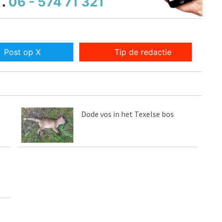
.
06 - 574 71 321
Post op X
Tip de redactie
Dode vos in het Texelse bos