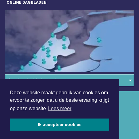
ONLINE DAGBLADEN
Overige dagbladen in de regio
Deze website maakt gebruik van cookies om
Algemene voorwaarden
ervoor te zorgen dat u de beste ervaring krijgt
op onze website
Lees meer
Disclaimer
Privacy Statement
Ik accepteer cookies
Copyright (c) 2026 | Texelsdagblad.nl - Alle rechten