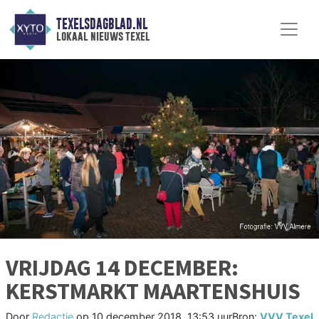
TEXELSDAGBLAD.NL
lokaal nieuws texel
VRIJDAG 14 DECEMBER:
KERSTMARKT MAARTENSHUIS
Door
Redactie
op
10 december 2018, 13:53 uur
Bron:
VVV Texel