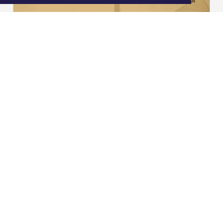
|
Nieuws | Sport | Evenementen
Hoofdvestiging:
van Benthuizenlaan 1