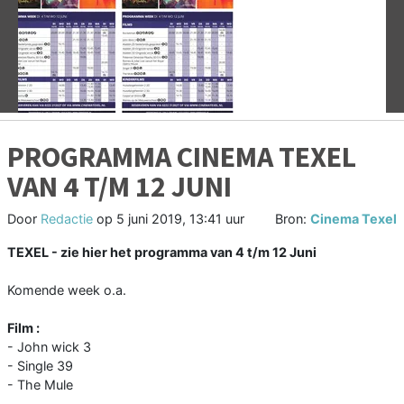
Vorige
V
PROGRAMMA CINEMA TEXEL
VAN 4 T/M 12 JUNI
Door
Redactie
op
5 juni 2019, 13:41 uur
Bron:
Cinema Texel
TEXEL - zie hier het programma van 4 t/m 12 Juni
Komende week o.a.
Film :
- John wick 3
- Single 39
- The Mule