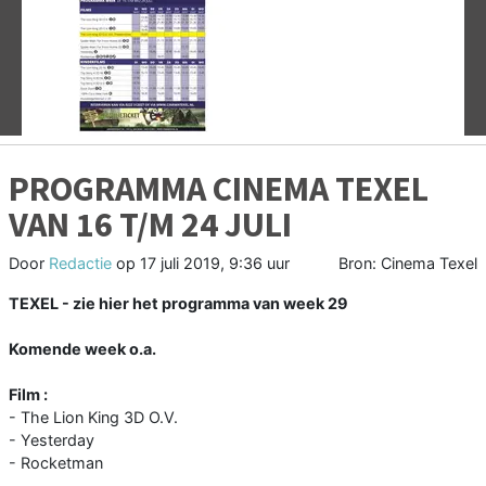
Vorige
V
PROGRAMMA CINEMA TEXEL
VAN 16 T/M 24 JULI
Door
Redactie
op
17 juli 2019, 9:36 uur
Bron: Cinema Texel
TEXEL - zie hier het programma van week 29
Komende week o.a.
Film :
- The Lion King 3D O.V.
- Yesterday
- Rocketman