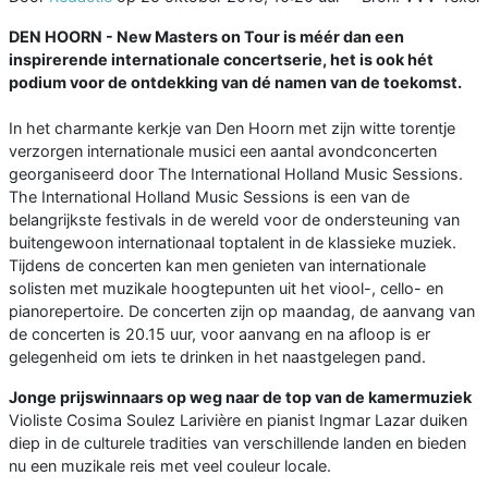
DEN HOORN - New Masters on Tour is méér dan een
inspirerende internationale concertserie, het is ook hét
podium voor de ontdekking van dé namen van de toekomst.
In het charmante kerkje van Den Hoorn met zijn witte torentje
verzorgen internationale musici een aantal avondconcerten
georganiseerd door The International Holland Music Sessions.
The International Holland Music Sessions is een van de
belangrijkste festivals in de wereld voor de ondersteuning van
buitengewoon internationaal toptalent in de klassieke muziek.
Tijdens de concerten kan men genieten van internationale
solisten met muzikale hoogtepunten uit het viool-, cello- en
pianorepertoire. De concerten zijn op maandag, de aanvang van
de concerten is 20.15 uur, voor aanvang en na afloop is er
gelegenheid om iets te drinken in het naastgelegen pand.
Jonge prijswinnaars op weg naar de top van de kamermuziek
Violiste Cosima Soulez Larivière en pianist Ingmar Lazar duiken
diep in de culturele tradities van verschillende landen en bieden
nu een muzikale reis met veel couleur locale.