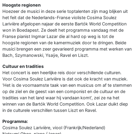
Hoogste regionen
Hoezeer de musici in deze serie toptalenten zijn mag blijken uit
het feit dat de Nederlands-Franse violiste Cosima Soulez
Larivière afgelopen najaar de eerste Bartók World Competition
won in Boedapest. Ze deelt het programma vandaag met de
Franse pianist Ingmar Lazar die al hard op weg is tot de
hoogste regionen van de kamermuziek door te dringen. Beide
musici brengen een zeer gevarieerd programma met werken van
Bach, Szymanowski, Ysaÿe, Ravel en Liszt.
Cultuur en tradities
Het concert is een heerlijke reis door verschillende culturen.
Voor Cosima Soulez Larivière is dat ook de kracht van muziek.
‘Het is de voornaamste taak van een musicus om af te stemmen
op de ziel en de geest van een componist en de cultuur en de
tradities van het land waar hij vandaan komt’, zei ze na het
winnen van de Bartók World Competition. Ook Lazar duikt diep
in de culturele verschillen tussen Liszt en Ravel.
Programma:
Cosima Soulez Larivière, viool (Frankrijk/Nederland)
Natsumi Ohno, piano (Japan)