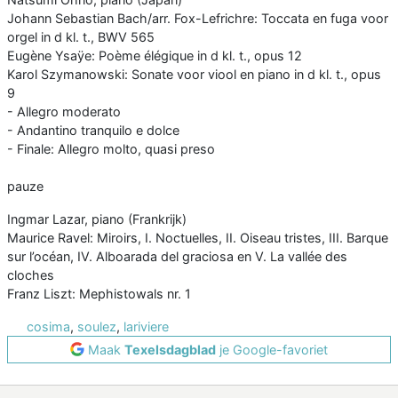
Johann Sebastian Bach/arr. Fox-Lefrichre: Toccata en fuga voor
orgel in d kl. t., BWV 565
Eugène Ysaÿe: Poème élégique in d kl. t., opus 12
Karol Szymanowski: Sonate voor viool en piano in d kl. t., opus
9
- Allegro moderato
- Andantino tranquilo e dolce
- Finale: Allegro molto, quasi preso
pauze
Ingmar Lazar, piano (Frankrijk)
Maurice Ravel: Miroirs, I. Noctuelles, II. Oiseau tristes, III. Barque
sur l’océan, IV. Alboarada del graciosa en V. La vallée des
cloches
Franz Liszt: Mephistowals nr. 1
cosima
,
soulez
,
lariviere
Maak
Texelsdagblad
je Google-favoriet