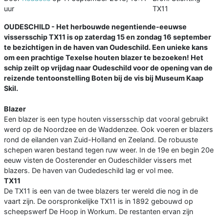
uur
TX11
OUDESCHILD - Het herbouwde negentiende-eeuwse
vissersschip TX11 is op zaterdag 15 en zondag 16 september
te bezichtigen in de haven van Oudeschild. Een unieke kans
om een prachtige Texelse houten blazer te bezoeken! Het
schip zeilt op vrijdag naar Oudeschild voor de opening van de
reizende tentoonstelling Boten bij de vis bij Museum Kaap
Skil.
Blazer
Een blazer is een type houten vissersschip dat vooral gebruikt
werd op de Noordzee en de Waddenzee. Ook voeren er blazers
rond de eilanden van Zuid-Holland en Zeeland. De robuuste
schepen waren bestand tegen ruw weer. In de 19e en begin 20e
eeuw visten de Oosterender en Oudeschilder vissers met
blazers. De haven van Oudedeschild lag er vol mee.
TX11
De TX11 is een van de twee blazers ter wereld die nog in de
vaart zijn. De oorspronkelijke TX11 is in 1892 gebouwd op
scheepswerf De Hoop in Workum. De restanten ervan zijn