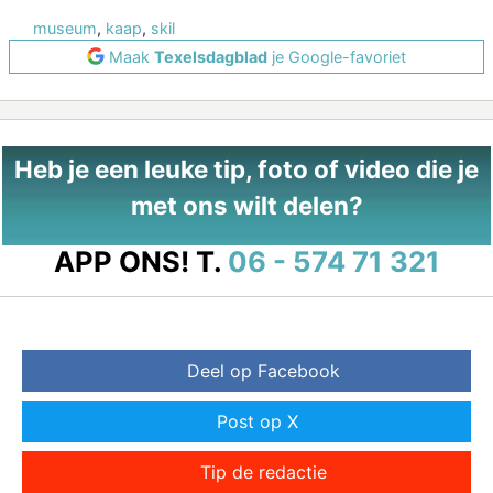
museum
,
kaap
,
skil
Maak
Texelsdagblad
je Google-favoriet
Heb je een leuke tip, foto of video die je
met ons wilt delen?
APP ONS!
T.
06 - 574 71 321
Deel op Facebook
Post op X
Tip de redactie