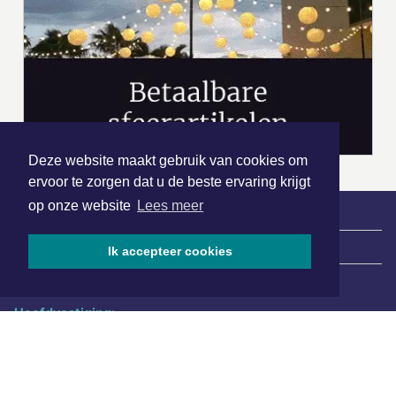
Deze website maakt gebruik van cookies om
ervoor te zorgen dat u de beste ervaring krijgt
op onze website
Lees meer
|
Nieuws | Sport | Evenementen
Ik accepteer cookies
Hoofdvestiging:
van Benthuizenlaan 1
1701 BZ Heerhugowaard
072 8200 600