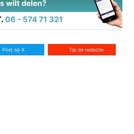
s wilt delen?
.
06 - 574 71 321
Post op X
Tip de redactie