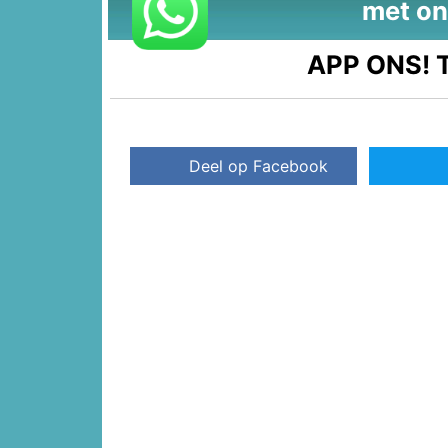
met on
APP ONS!
T
Deel op Facebook