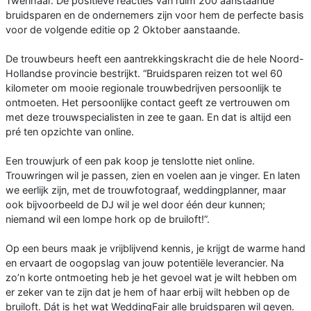
Twenhaar. De positieve reacties van ruim 200 aanstaande
bruidsparen en de ondernemers zijn voor hem de perfecte basis
voor de volgende editie op 2 Oktober aanstaande.
De trouwbeurs heeft een aantrekkingskracht die de hele Noord-
Hollandse provincie bestrijkt. “Bruidsparen reizen tot wel 60
kilometer om mooie regionale trouwbedrijven persoonlijk te
ontmoeten. Het persoonlijke contact geeft ze vertrouwen om
met deze trouwspecialisten in zee te gaan. En dat is altijd een
pré ten opzichte van online.
Een trouwjurk of een pak koop je tenslotte niet online.
Trouwringen wil je passen, zien en voelen aan je vinger. En laten
we eerlijk zijn, met de trouwfotograaf, weddingplanner, maar
ook bijvoorbeeld de DJ wil je wel door één deur kunnen;
niemand wil een lompe hork op de bruiloft!”.
Op een beurs maak je vrijblijvend kennis, je krijgt de warme hand
en ervaart de oogopslag van jouw potentiële leverancier. Na
zo’n korte ontmoeting heb je het gevoel wat je wilt hebben om
er zeker van te zijn dat je hem of haar erbij wilt hebben op de
bruiloft. Dát is het wat WeddingFair alle bruidsparen wil geven.