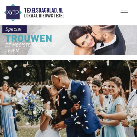
TEXELSDAGBLAD.NL
lokaal nieuws texel