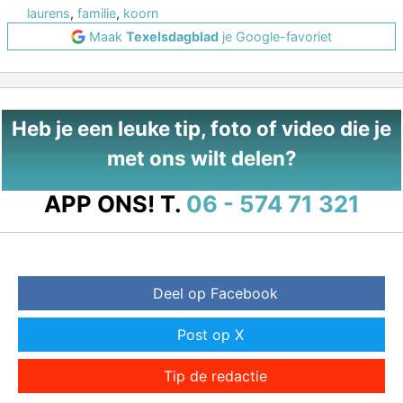
laurens
,
familie
,
koorn
Maak
Texelsdagblad
je Google-favoriet
Heb je een leuke tip, foto of video die je
met ons wilt delen?
APP ONS!
T.
06 - 574 71 321
Deel op Facebook
Post op X
Tip de redactie