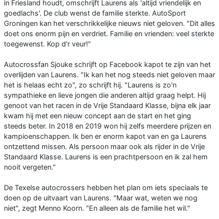
in Friesland houdt, omschrijft Laurens als 'altijd vriendelijk en
goedlachs'. De club wenst de familie sterkte. AutoSport
Groningen kan het verschrikkelijke nieuws niet geloven. "Dit alles
doet ons enorm pijn en verdriet. Familie en vrienden: veel sterkte
toegewenst. Kop d'r veur!"
Autocrossfan Sjouke schrijft op Facebook kapot te zijn van het
overlijden van Laurens. "Ik kan het nog steeds niet geloven maar
het is helaas echt zo", zo schrijft hij. "Laurens is zo'n
sympathieke en lieve jongen die anderen altijd graag helpt. Hij
genoot van het racen in de Vrije Standaard Klasse, bijna elk jaar
kwam hij met een nieuw concept aan de start en het ging
steeds beter. In 2018 en 2019 won hij zelfs meerdere prijzen en
kampioenschappen. Ik ben er enorm kapot van en ga Laurens
ontzettend missen. Als persoon maar ook als rijder in de Vrije
Standaard Klasse. Laurens is een prachtpersoon en ik zal hem
nooit vergeten."
De Texelse autocrossers hebben het plan om iets speciaals te
doen op de uitvaart van Laurens. "Maar wat, weten we nog
niet", zegt Menno Koorn. "En alleen als de familie het wil."