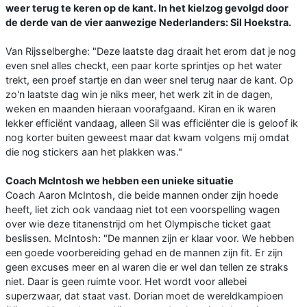
weer terug te keren op de kant. In het kielzog gevolgd door
de derde van de vier aanwezige Nederlanders: Sil Hoekstra.
Van Rijsselberghe: "Deze laatste dag draait het erom dat je nog
even snel alles checkt, een paar korte sprintjes op het water
trekt, een proef startje en dan weer snel terug naar de kant. Op
zo'n laatste dag win je niks meer, het werk zit in de dagen,
weken en maanden hieraan voorafgaand. Kiran en ik waren
lekker efficiënt vandaag, alleen Sil was efficiënter die is geloof ik
nog korter buiten geweest maar dat kwam volgens mij omdat
die nog stickers aan het plakken was."
Coach McIntosh we hebben een unieke situatie
Coach Aaron McIntosh, die beide mannen onder zijn hoede
heeft, liet zich ook vandaag niet tot een voorspelling wagen
over wie deze titanenstrijd om het Olympische ticket gaat
beslissen. McIntosh: "De mannen zijn er klaar voor. We hebben
een goede voorbereiding gehad en de mannen zijn fit. Er zijn
geen excuses meer en al waren die er wel dan tellen ze straks
niet. Daar is geen ruimte voor. Het wordt voor allebei
superzwaar, dat staat vast. Dorian moet de wereldkampioen