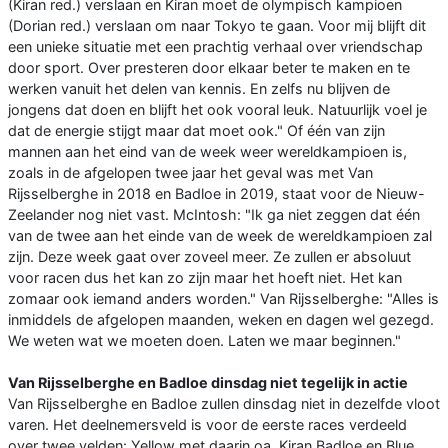
(Kiran red.) verslaan en Kiran moet de olympisch kampioen
(Dorian red.) verslaan om naar Tokyo te gaan. Voor mij blijft dit
een unieke situatie met een prachtig verhaal over vriendschap
door sport. Over presteren door elkaar beter te maken en te
werken vanuit het delen van kennis. En zelfs nu blijven de
jongens dat doen en blijft het ook vooral leuk. Natuurlijk voel je
dat de energie stijgt maar dat moet ook." Of één van zijn
mannen aan het eind van de week weer wereldkampioen is,
zoals in de afgelopen twee jaar het geval was met Van
Rijsselberghe in 2018 en Badloe in 2019, staat voor de Nieuw-
Zeelander nog niet vast. McIntosh: "Ik ga niet zeggen dat één
van de twee aan het einde van de week de wereldkampioen zal
zijn. Deze week gaat over zoveel meer. Ze zullen er absoluut
voor racen dus het kan zo zijn maar het hoeft niet. Het kan
zomaar ook iemand anders worden." Van Rijsselberghe: "Alles is
inmiddels de afgelopen maanden, weken en dagen wel gezegd.
We weten wat we moeten doen. Laten we maar beginnen."
Van Rijsselberghe en Badloe dinsdag niet tegelijk in actie
Van Rijsselberghe en Badloe zullen dinsdag niet in dezelfde vloot
varen. Het deelnemersveld is voor de eerste races verdeeld
over twee velden: Yellow met daarin oa. Kiran Badloe en Blue