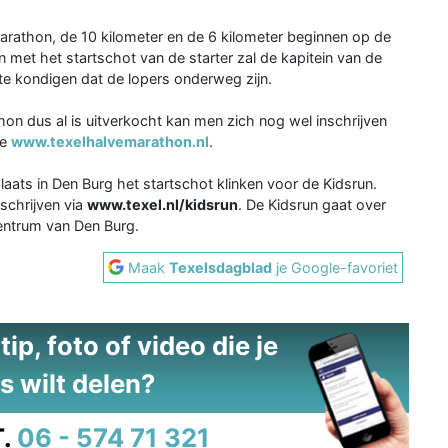
marathon, de 10 kilometer en de 6 kilometer beginnen op de
 met het startschot van de starter zal de kapitein van de
e kondigen dat de lopers onderweg zijn.
on dus al is uitverkocht kan men zich nog wel inschrijven
te
www.texelhalvemarathon.nl
.
aats in Den Burg het startschot klinken voor de Kidsrun.
schrijven via
www.texel.nl/kidsrun
. De Kidsrun gaat over
entrum van Den Burg.
Maak
Texelsdagblad
je Google-favoriet
ip, foto of video die je
s wilt delen?
.
06 - 574 71 321