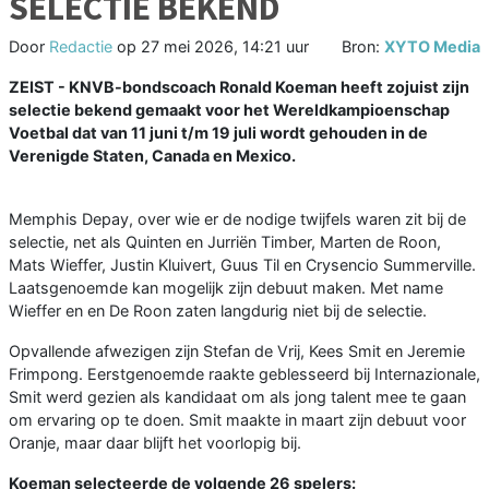
SELECTIE BEKEND
Door
Redactie
op
27 mei 2026, 14:21 uur
Bron:
XYTO Media
ZEIST - KNVB-bondscoach Ronald Koeman heeft zojuist zijn
selectie bekend gemaakt voor het Wereldkampioenschap
Voetbal dat van 11 juni t/m 19 juli wordt gehouden in de
Verenigde Staten, Canada en Mexico.
Memphis Depay, over wie er de nodige twijfels waren zit bij de
selectie, net als Quinten en Jurriën Timber, Marten de Roon,
Mats Wieffer, Justin Kluivert, Guus Til en Crysencio Summerville.
Laatsgenoemde kan mogelijk zijn debuut maken. Met name
Wieffer en en De Roon zaten langdurig niet bij de selectie.
Opvallende afwezigen zijn Stefan de Vrij, Kees Smit en Jeremie
Frimpong. Eerstgenoemde raakte geblesseerd bij Internazionale,
Smit werd gezien als kandidaat om als jong talent mee te gaan
om ervaring op te doen. Smit maakte in maart zijn debuut voor
Oranje, maar daar blijft het voorlopig bij.
Koeman selecteerde de volgende 26 spelers: