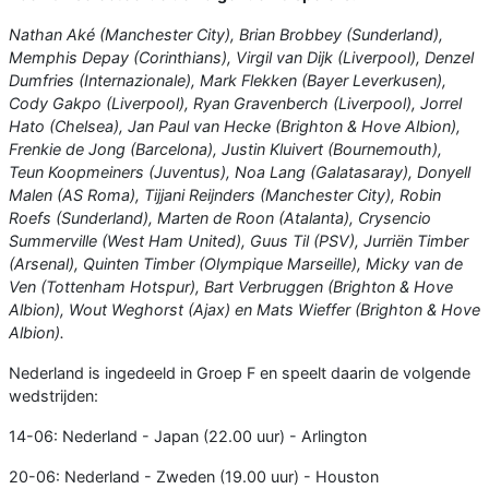
Nathan Aké (Manchester City), Brian Brobbey (Sunderland),
Memphis Depay (Corinthians), Virgil van Dijk (Liverpool), Denzel
Dumfries (Internazionale), Mark Flekken (Bayer Leverkusen),
Cody Gakpo (Liverpool), Ryan Gravenberch (Liverpool), Jorrel
Hato (Chelsea), Jan Paul van Hecke (Brighton & Hove Albion),
Frenkie de Jong (Barcelona), Justin Kluivert (Bournemouth),
Teun Koopmeiners (Juventus), Noa Lang (Galatasaray), Donyell
Malen (AS Roma), Tijjani Reijnders (Manchester City), Robin
Roefs (Sunderland), Marten de Roon (Atalanta), Crysencio
Summerville (West Ham United), Guus Til (PSV), Jurriën Timber
(Arsenal), Quinten Timber (Olympique Marseille), Micky van de
Ven (Tottenham Hotspur), Bart Verbruggen (Brighton & Hove
Albion), Wout Weghorst (Ajax) en Mats Wieffer (Brighton & Hove
Albion).
Nederland is ingedeeld in Groep F en speelt daarin de volgende
wedstrijden:
14-06: Nederland - Japan (22.00 uur) - Arlington
20-06: Nederland - Zweden (19.00 uur) - Houston