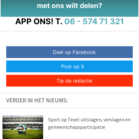
met ons wilt delen?
APP ONS!
T.
06 - 574 71 321
Deel op Facebook
Post op X
Tip de redactie
VERDER IN HET NIEUWS:
Sport op Texel: uitslagen, verslagen en
gemeenschapsparticipatie