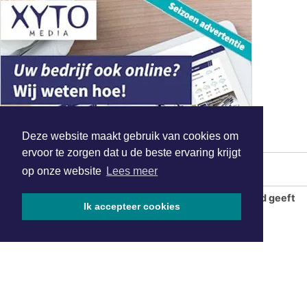
Deze website maakt gebruik van cookies om
ervoor te zorgen dat u de beste ervaring krijgt
MEEST GELEZEN
op onze website
Lees meer
De Wateratlas van Noord-Holland geeft
Ik accepteer cookies
inzicht in onze relatie met water
Aziatische hoornaar verspreidt zich
verder in Noord-Holland