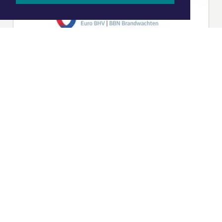
|
Nieuws | Sport | Evenementen
Hoofdvestiging:
van Benthuizenlaan 1
1701 BZ Heerhugowaard
072 8200 600
redactie@xyto.nl
www.xyto.nl
SOCIAL MEDIA