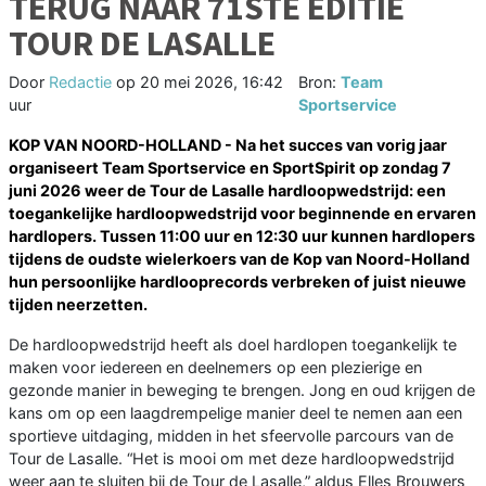
TERUG NAAR 71STE EDITIE
TOUR DE LASALLE
Door
Redactie
op
20 mei 2026, 16:42
Bron:
Team
uur
Sportservice
KOP VAN NOORD-HOLLAND - Na het succes van vorig jaar
organiseert Team Sportservice en SportSpirit op zondag 7
juni 2026 weer de Tour de Lasalle hardloopwedstrijd: een
toegankelijke hardloopwedstrijd voor beginnende en ervaren
hardlopers. Tussen 11:00 uur en 12:30 uur kunnen hardlopers
tijdens de oudste wielerkoers van de Kop van Noord-Holland
hun persoonlijke hardlooprecords verbreken of juist nieuwe
tijden neerzetten.
De hardloopwedstrijd heeft als doel hardlopen toegankelijk te
maken voor iedereen en deelnemers op een plezierige en
gezonde manier in beweging te brengen. Jong en oud krijgen de
kans om op een laagdrempelige manier deel te nemen aan een
sportieve uitdaging, midden in het sfeervolle parcours van de
Tour de Lasalle. “Het is mooi om met deze hardloopwedstrijd
weer aan te sluiten bij de Tour de Lasalle,” aldus Elles Brouwers