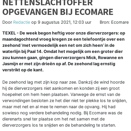
NETTENSLACHTOFFER
OPGEVANGEN BIJ ECOMARE
Door
Redactie
op
9 augustus 2021, 12:03 uur
Bron: Ecomare
TEXEL - De week begon heftig voor onze dierverzorgers: op
maandagochtend vroeg kregen ze een telefoontje over een
zeehond ‘met vermoedelijk een net om zich heen’ in de
waterlijn bij Paal 14. Omdat het mogelijk om een groter dier
zou kunnen gaan, gingen dierverzorgers Mick, Rowanne en
Jasmijn er met zijn drieën op af. De zeehond lag ernstig
verstrikt op de kant.
De zeehond lag met zijn kop naar zee. Dankzij de wind hoorde
hij de dierverzorgers niet aankomen en konden zij een groot
hoepelnet om hem heen plaatsen. Vanwege de ernst van de
verwondingen besloten ze het dier niet ter plekke los te snijden,
maar met net en al mee te nemen naar de opvang. Hij had
sowieso nog verdere behandeling nodig. Bij Ecomare was de
dierenarts snel ter plaatse om het net samen met de
dierverzorgers los te snijden en de behandeling te starten.