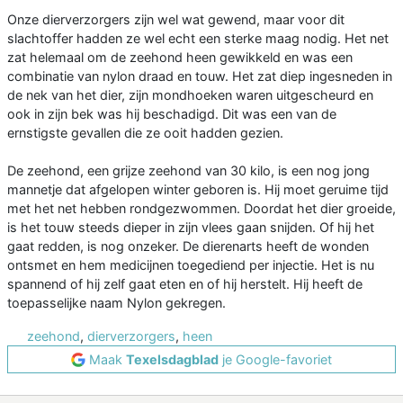
Onze dierverzorgers zijn wel wat gewend, maar voor dit
slachtoffer hadden ze wel echt een sterke maag nodig. Het net
zat helemaal om de zeehond heen gewikkeld en was een
combinatie van nylon draad en touw. Het zat diep ingesneden in
de nek van het dier, zijn mondhoeken waren uitgescheurd en
ook in zijn bek was hij beschadigd. Dit was een van de
ernstigste gevallen die ze ooit hadden gezien.
De zeehond, een grijze zeehond van 30 kilo, is een nog jong
mannetje dat afgelopen winter geboren is. Hij moet geruime tijd
met het net hebben rondgezwommen. Doordat het dier groeide,
is het touw steeds dieper in zijn vlees gaan snijden. Of hij het
gaat redden, is nog onzeker. De dierenarts heeft de wonden
ontsmet en hem medicijnen toegediend per injectie. Het is nu
spannend of hij zelf gaat eten en of hij herstelt. Hij heeft de
toepasselijke naam Nylon gekregen.
zeehond
,
dierverzorgers
,
heen
Maak
Texelsdagblad
je Google-favoriet