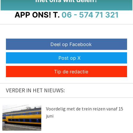
APP ONS!
T.
06 - 574 71 321
Deel op Facebook
Post op X
Tip de redactie
VERDER IN HET NIEUWS:
Voordelig met de trein reizen vanaf 15
juni