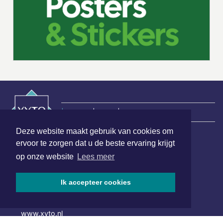
|
Nieuws | Sport | Evenementen
Deze website maakt gebruik van cookies om
ervoor te zorgen dat u de beste ervaring krijgt
Hoofdvestiging:
op onze website
Lees meer
van Benthuizenlaan 1
1701 BZ Heerhugowaard
Ik accepteer cookies
072 8200 600
redactie@xyto.nl
www.xyto.nl