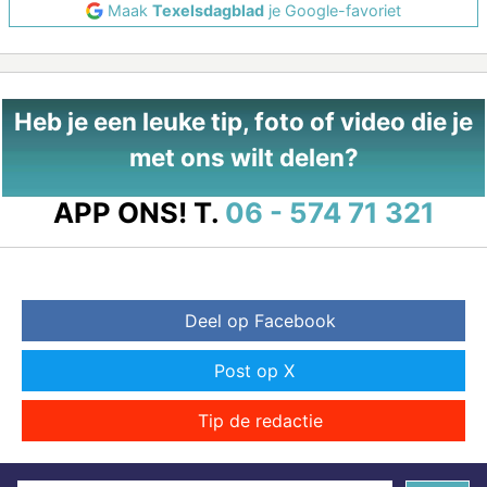
Maak
Texelsdagblad
je Google-favoriet
Heb je een leuke tip, foto of video die je
met ons wilt delen?
APP ONS!
T.
06 - 574 71 321
Deel op Facebook
Post op X
Tip de redactie