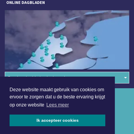
ONLINE DAGBLADEN
Overige dagbladen in de regio
Deze website maakt gebruik van cookies om
Algemene voorwaarden
ervoor te zorgen dat u de beste ervaring krijgt
op onze website
Lees meer
Disclaimer
Privacy Statement
Ik accepteer cookies
Copyright (c) 2026 | Texelsdagblad.nl - Alle rechten