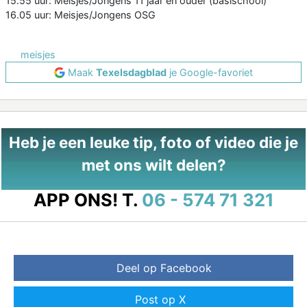
15.55 uur: Meisjes/Jongens 11 jaar en ouder (basischool)
16.05 uur: Meisjes/Jongens OSG
meisjes
Maak
Texelsdagblad
je Google-favoriet
Heb je een leuke tip, foto of video die je
met ons wilt delen?
APP ONS!
T.
06 - 574 71 321
Deel op Facebook
Post op X