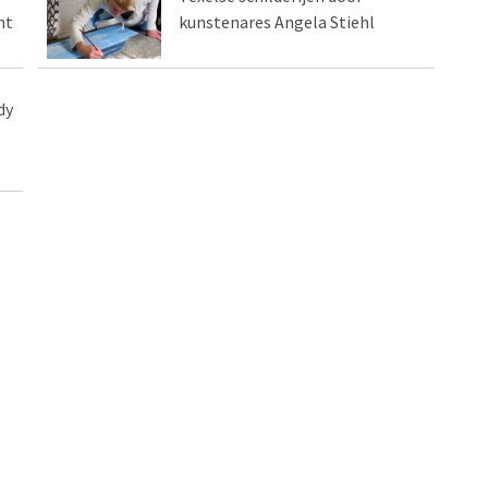
nt
kunstenares Angela Stiehl
dy