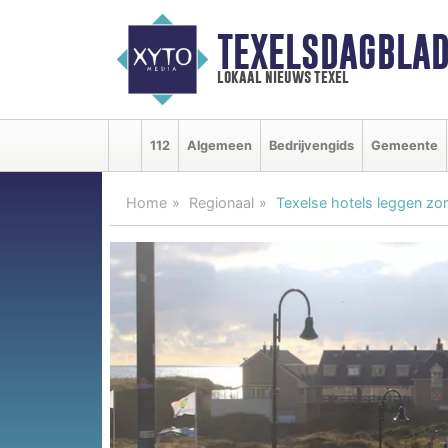
TEXELSDAGBLAD
lokaal nieuws texel
112
Algemeen
Bedrijvengids
Gemeente
Home
Regionaal
Texelse hotels leggen zo