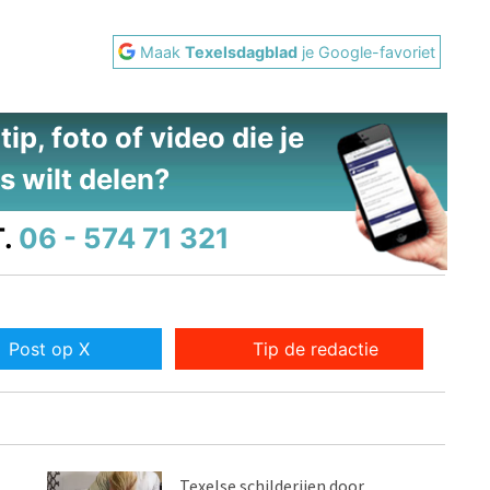
Maak
Texelsdagblad
je Google-favoriet
ip, foto of video die je
s wilt delen?
.
06 - 574 71 321
Post op X
Tip de redactie
Texelse schilderijen door