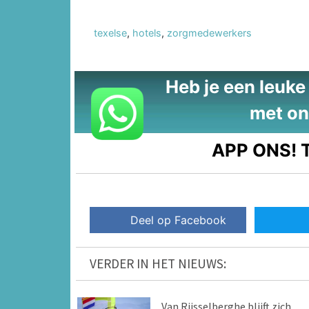
texelse
,
hotels
,
zorgmedewerkers
Heb je een leuke t
met on
APP ONS!
T
Deel op Facebook
VERDER IN HET NIEUWS:
Van Rijsselberghe blijft zich