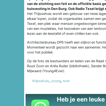
van de stichting een feit en de officiële basi
huisvesting in Den Burg. Ook Radio Texel krijgt
Het Thijssehuis wordt een gebouw van twee lagen
elkaar lopen, zodat de organisaties samen een g
Texel', een plek waar mensen ongedwongen binnen
van een muziekles, het bezoeken van een tentoons
lezen aan de leestafel of even chillen kan ook.
Architectenbureau DP6 heeft een stijlvol en func
Momenteel wordt gezocht naar een aannemer. Het
voor het publiek.
Op de foto de bestuurders en leden van de Raad va
Ruud Zoon en Anita Ruder (bibliotheek), Sander B
Mijwaard (Young4Ever).
thijssehuis
,
young
,
ever
Heb je een leuke t