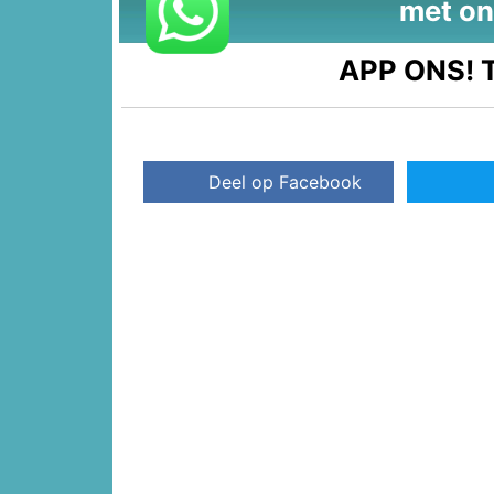
met on
APP ONS!
T
Deel op Facebook