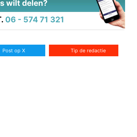
s wilt delen?
.
06 - 574 71 321
Post op X
Tip de redactie