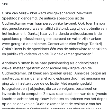
Skil.
Ciska van Muiswinkel werd wel gekscherend ‘Mevrouw
Speeldoos’ genoemd. De antieke speeldoos uit de
Oudheidkamer was haar persoonlijke favoriet. Ook toen hij nog
niet gerestaureerd was en altijd stilstond, zag zij de potentie van
het instrument. Dankzij haar volhardende enthousiasme is de
speeldoos professioneel gerestaureerd en vullen zijn klanken
weer geregeld de opkamer. Conservator Alec Ewing: “Dankzij
Ciska’s inzet is de speeldoos één van de onbetwiste topstukken
en publieksfavorieten van de Oudheidkamer geworden.”
Anneloes Visman is na haar pensionering als onderwijzeres
vrijwel meteen ‘gestrikt’ door andere vrijwilligers van de
Oudheidkamer. Dit bleek een gouden greep! Anneloes begon als
gastvrouw, maar gaf al snel rondleidingen door het museum en
ging zich inzetten voor de collectie. Met engelengeduld
fotografeerde zij objecten, die ze vervolgens beschreef en
invoerde in de computer. Ze was daarnaast een van de drijvende
krachten achter het opnieuw inrichten en ordenen van het depot
op de zolder van de Oudheidkamer. Met de realisatie van het
centrale depot in Oudeschild, ontstond een nieuwe plek voor