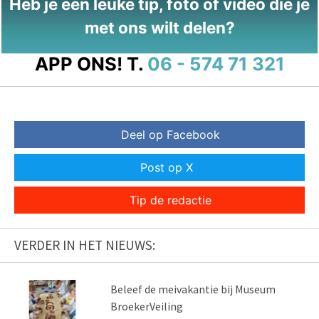
Heb je een leuke tip, foto of video die je
met ons wilt delen?
APP ONS!
T.
06 - 574 71 321
Deel op Facebook
Post op X
Tip de redactie
VERDER IN HET NIEUWS:
Beleef de meivakantie bij Museum
BroekerVeiling