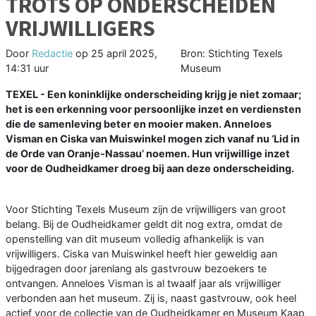
TROTS OP ONDERSCHEIDEN
VRIJWILLIGERS
Door
Redactie
op
25 april 2025,
Bron: Stichting Texels
14:31 uur
Museum
TEXEL - Een koninklijke onderscheiding krijg je niet zomaar;
het is een erkenning voor persoonlijke inzet en verdiensten
die de samenleving beter en mooier maken. Anneloes
Visman en Ciska van Muiswinkel mogen zich vanaf nu ‘Lid in
de Orde van Oranje-Nassau’ noemen. Hun vrijwillige inzet
voor de Oudheidkamer droeg bij aan deze onderscheiding.
Voor Stichting Texels Museum zijn de vrijwilligers van groot
belang. Bij de Oudheidkamer geldt dit nog extra, omdat de
openstelling van dit museum volledig afhankelijk is van
vrijwilligers. Ciska van Muiswinkel heeft hier geweldig aan
bijgedragen door jarenlang als gastvrouw bezoekers te
ontvangen. Anneloes Visman is al twaalf jaar als vrijwilliger
verbonden aan het museum. Zij is, naast gastvrouw, ook heel
actief voor de collectie van de Oudheidkamer en Museum Kaap