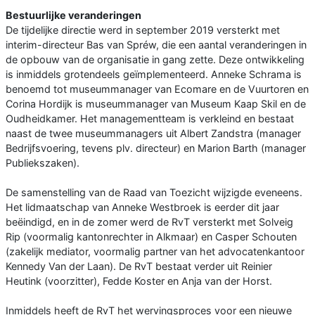
Bestuurlijke veranderingen
De tijdelijke directie werd in september 2019 versterkt met
interim-directeur Bas van Spréw, die een aantal veranderingen in
de opbouw van de organisatie in gang zette. Deze ontwikkeling
is inmiddels grotendeels geïmplementeerd. Anneke Schrama is
benoemd tot museummanager van Ecomare en de Vuurtoren en
Corina Hordijk is museummanager van Museum Kaap Skil en de
Oudheidkamer. Het managementteam is verkleind en bestaat
naast de twee museummanagers uit Albert Zandstra (manager
Bedrijfsvoering, tevens plv. directeur) en Marion Barth (manager
Publiekszaken).
De samenstelling van de Raad van Toezicht wijzigde eveneens.
Het lidmaatschap van Anneke Westbroek is eerder dit jaar
beëindigd, en in de zomer werd de RvT versterkt met Solveig
Rip (voormalig kantonrechter in Alkmaar) en Casper Schouten
(zakelijk mediator, voormalig partner van het advocatenkantoor
Kennedy Van der Laan). De RvT bestaat verder uit Reinier
Heutink (voorzitter), Fedde Koster en Anja van der Horst.
Inmiddels heeft de RvT het wervingsproces voor een nieuwe