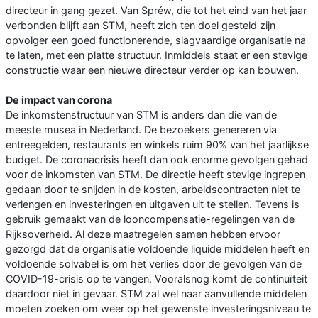
directeur in gang gezet. Van Spréw, die tot het eind van het jaar
verbonden blijft aan STM, heeft zich ten doel gesteld zijn
opvolger een goed functionerende, slagvaardige organisatie na
te laten, met een platte structuur. Inmiddels staat er een stevige
constructie waar een nieuwe directeur verder op kan bouwen.
De impact van corona
De inkomstenstructuur van STM is anders dan die van de
meeste musea in Nederland. De bezoekers genereren via
entreegelden, restaurants en winkels ruim 90% van het jaarlijkse
budget. De coronacrisis heeft dan ook enorme gevolgen gehad
voor de inkomsten van STM. De directie heeft stevige ingrepen
gedaan door te snijden in de kosten, arbeidscontracten niet te
verlengen en investeringen en uitgaven uit te stellen. Tevens is
gebruik gemaakt van de looncompensatie-regelingen van de
Rijksoverheid. Al deze maatregelen samen hebben ervoor
gezorgd dat de organisatie voldoende liquide middelen heeft en
voldoende solvabel is om het verlies door de gevolgen van de
COVID-19-crisis op te vangen. Vooralsnog komt de continuïteit
daardoor niet in gevaar. STM zal wel naar aanvullende middelen
moeten zoeken om weer op het gewenste investeringsniveau te