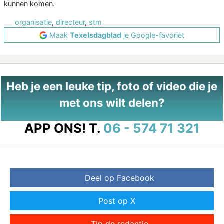
kunnen komen.
organisatie
,
directeur
,
stm
Maak
Texelsdagblad
je Google-favoriet
Heb je een leuke tip, foto of video die je
met ons wilt delen?
APP ONS!
T.
06 - 574 71 321
Deel op Facebook
Post op X